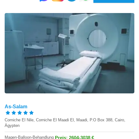
As-Salam
Corniche El Nile, Corniche El Maadi El, Maadi, P.O Box 388, Cairo,
Ägypten
Magen-Balloon-Behandlung
Preis: 2604-3038 €