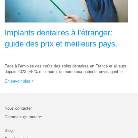
Implants dentaires à l'étranger:
guide des prix et meilleurs pays.
Face à l’envolée des coûts des soins dentaires en France et ailleurs
depuis 2023 (+8 % minimum), de nombreux patients envisagent le
tourisme dentaire pour financer leurs implants à prix maîtrisés.Nous
En savoir plus >
sommes tous (nous qui avons des problèmes dentaires) passé par...
Nous contacter
Comment ça marche
Blog