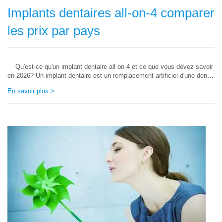
Implants dentaires all-on-4 comparer
les prix par pays
Qu'est-ce qu'un implant dentaire all on 4 et ce que vous devez savoir
en 2026? Un implant dentaire est un remplacement artificiel d'une dent
existante, il est ancré dans un trou percé dans la mâchoire, pour tenir
En savoir plus >
une couronne...