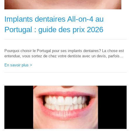
Implants dentaires All‑on‑4 au
Portugal : guide des prix 2026
‌Pourquoi choisir le Portugal pour ses implants dentaires? La chose est
entendue, vous sortez de chez votre dentiste avec un devis, parfois
votre radio panoramique est restée chez un autre dentiste et vous
En savoir plus >
savez que vous devez refaire une bonne partie...