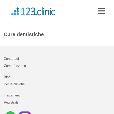
Cure dentistiche
Contattaci
Come funziona
Blog
Per le cliniche
Trattamenti
Registrati