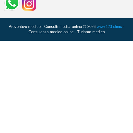
Preventivo medico - Consulti medici online © 2026
www.123.clinic
-
Consulenza medica online - Turismo medico