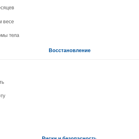
есяцев
м весе
рмы тела
Восстановление
ть
рту
Риски и безопасность