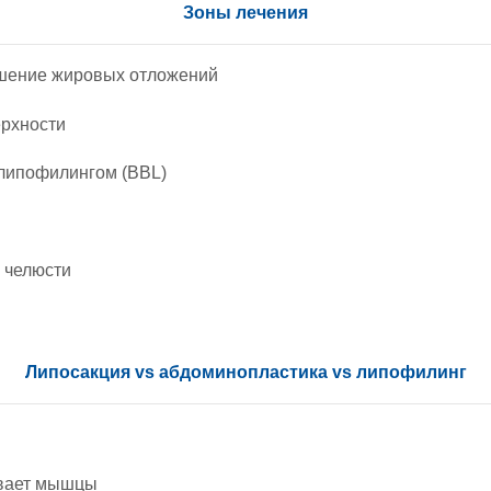
Зоны лечения
шение жировых отложений
ерхности
 липофилингом (BBL)
 челюсти
Липосакция vs абдоминопластика vs липофилинг
ивает мышцы