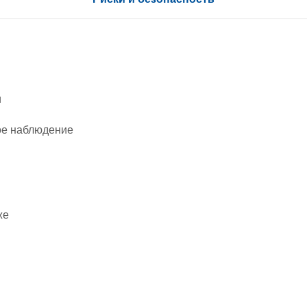
и
ое наблюдение
же