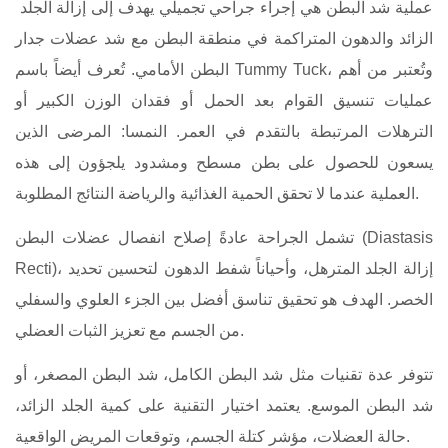
عملية شد البطن هي إجراء جراحي تجميلي يهدف إلى إزالة الجلد
الزائد والدهون المتراكمة في منطقة البطن مع شد عضلات جدار
البطن الأمامي. تُعرف أيضاً باسم Tummy Tuck، وتُعتبر من أهم
عمليات تنسيق القوام بعد الحمل أو فقدان الوزن الكبير أو
الترهلات المرتبطة بالتقدم في العمر. النمسا: المرضى الذين
يسعون للحصول على بطن مسطح ومشدود يلجؤون إلى هذه
العملية عندما لا تحقق الحمية الغذائية والرياضة النتائج المطلوبة.
تشمل الجراحة عادةً إصلاح انفصال عضلات البطن (Diastasis
Recti)، إزالة الجلد المترهل، وأحياناً شفط الدهون لتحسين تحديد
الخصر. الهدف هو تحقيق تناسق أفضل بين الجزء العلوي والسفلي
من الجسم مع تعزيز الثبات العضلي.
تتوفر عدة تقنيات مثل شد البطن الكامل، شد البطن المصغر، أو
شد البطن الموسع. يعتمد اختيار التقنية على كمية الجلد الزائد،
حالة العضلات، مؤشر كتلة الجسم، وتوقعات المريض الواقعية.