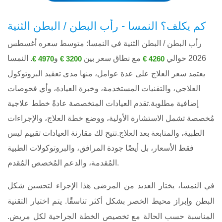
كم يكلف؟ النمسا - رأب البطن / البطن الثنية
رأب البطن / البطن الثنية في النمسا: متوسط ​​سعره أغسطس
2026 حوالي
مع نطاق سعر بين
و
. النمسا
4970 €
3200 €
4260 €
يعتمد سعر العلاج على عدة عوامل، منها مدى تعقيد البروتوكول
العلاجي، والتقنيات المستخدمة، وخبرة العيادة، وأي فحوصات
إضافية مطلوبة.تقدم العيادات المتخصصة عادةً خطط علاجية
مُخصصة تشمل الاستشارة الأولية، ووضع خطة العلاج، والإجراءات
الطبية، والمتابعة بعد العلاج.تتيح لك مقارنة العيادات تقييم ليس
فقط الأسعار، بل أيضًا جودة المرافق، والبروتوكولات الطبية
المُقدمة، والدعم المُخصص المُقدم.
في النمسا، يختار العديد من المرضى هذا الإجراء لتحسين شكل
البطن وإبراز محيط الخصر بشكل أكثر تناسقًا. يتم اختيار التقنية
المناسبة حسب الحالة مع تخصيص الخطة الجراحية لكل مريض.