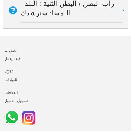
رأب البطن / البطن الثنية : البلد -
النمسا: سنرشدك
اتصل بنا
كيف يعمل
مُدَوَّنَة
للعيادات
العلاجات
تسجيل الدخول