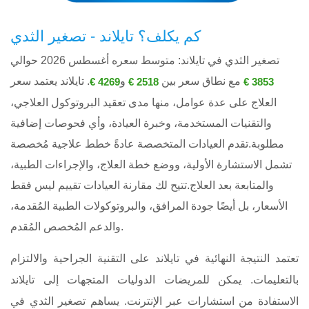
كم يكلف؟ تايلاند - تصغير الثدي
تصغير الثدي في تايلاند: متوسط ​​سعره أغسطس 2026 حوالي
مع نطاق سعر بين
و
. تايلاند يعتمد سعر
4269 €
2518 €
3853 €
العلاج على عدة عوامل، منها مدى تعقيد البروتوكول العلاجي،
والتقنيات المستخدمة، وخبرة العيادة، وأي فحوصات إضافية
مطلوبة.تقدم العيادات المتخصصة عادةً خطط علاجية مُخصصة
تشمل الاستشارة الأولية، ووضع خطة العلاج، والإجراءات الطبية،
والمتابعة بعد العلاج.تتيح لك مقارنة العيادات تقييم ليس فقط
الأسعار، بل أيضًا جودة المرافق، والبروتوكولات الطبية المُقدمة،
والدعم المُخصص المُقدم.
تعتمد النتيجة النهائية في تايلاند على التقنية الجراحية والالتزام
بالتعليمات. يمكن للمريضات الدوليات المتجهات إلى تايلاند
الاستفادة من استشارات عبر الإنترنت. يساهم تصغير الثدي في