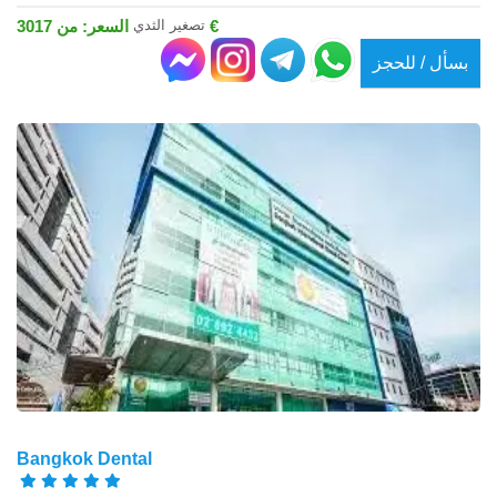
تصغير الثدي
السعر: من 3017 €
بسأل / للحجز
Bangkok Dental