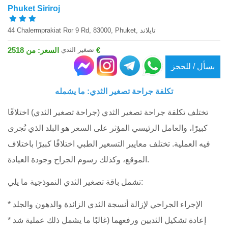
Phuket Siriroj
44 Chalermprakiat Ror 9 Rd, 83000, Phuket, تايلاند
تصغير الثدي
السعر: من 2518 €
بسأل / للحجز
تكلفة جراحة تصغير الثدي: ما يشمله
تختلف تكلفة جراحة تصغير الثدي (جراحة تصغير الثدي) اختلافًا
كبيرًا، والعامل الرئيسي المؤثر على السعر هو البلد الذي تُجرى
فيه العملية. تختلف معايير التسعير الطبي اختلافًا كبيرًا باختلاف
الموقع، وكذلك رسوم الجراح وجودة العيادة.
تشمل باقة تصغير الثدي النموذجية ما يلي:
* الإجراء الجراحي لإزالة أنسجة الثدي الزائدة والدهون والجلد
* إعادة تشكيل الثديين ورفعهما (غالبًا ما يشمل ذلك عملية شد