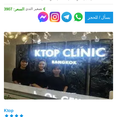
تصغير الثدي
السعر: 3907 €
بسأل / للحجز
Ktop