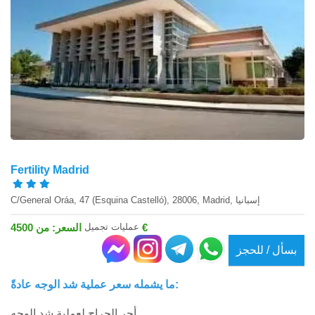
Fertility Madrid
C/General Oráa, 47 (Esquina Castelló), 28006, Madrid, إسبانيا
عمليات تجميل
السعر: من 4500 €
بسأل / للحجز
ما يشمله سعر عملية شد الوجه عادةً:
أجر الجراح لعملية شد الوجه