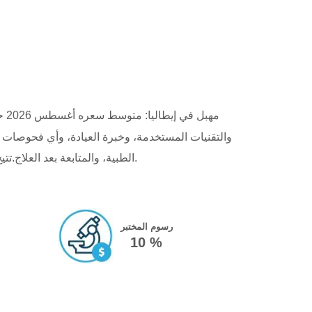
مهبل في إيطاليا: متوسط ​​سعره أغسطس 2026 حوالي
والتقنيات المستخدمة، وخبرة العيادة، وأي فحوصات 
الطبية، والمتابعة بعد العلاج.تتيح لك مقارنة العيادات تقييم ليس فقط الأسعار، بل أيضًا جودة المرافق، والبروتوكولات الطبية المُقدمة، والدعم المُخصص المُقدم.
رسوم المختبر
10 %