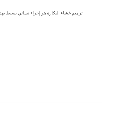
ترميم غشاء البكارة هو إجراء نسائي بسيط يهدف إلى إعادة بناء الغشاء أو إعادة تكوينه لأسباب شخصية أو ثقافية أو نفسية مع الحفاظ على السرية التامة والموافقة المستنيرة.