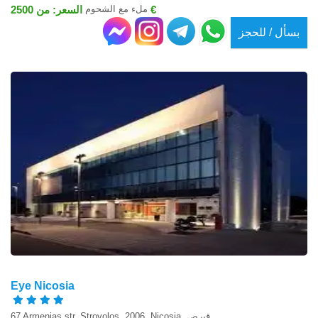
ملء مع الشحوم
السعر: من 2500 €
بسأل / للحجز
Eye Nicosia
67 Armenias str, Strovolos, 2006, Nicosia, قبرص