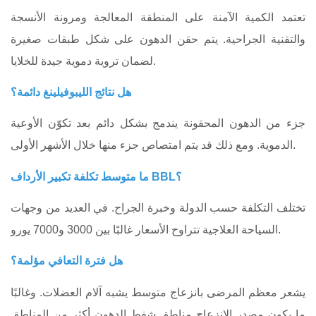
تعتمد الكمية الآمنة على المنطقة المعالجة ومرونة الأنسجة
والتقنية الجراحية. يتم حقن الدهون على شكل طبقات صغيرة
لضمان تروية دموية جيدة للخلايا.
هل نتائج الليبوفيلينغ دائمة؟
جزء من الدهون المحقونة يندمج بشكل دائم بعد تكوّن الأوعية
الدموية. ومع ذلك قد يتم امتصاص جزء منها خلال الأشهر الأولى.
ما متوسط تكلفة تكبير الأرداف BBL؟
تختلف التكلفة حسب الدولة وخبرة الجراح. في العديد من وجهات
السياحة العلاجية تتراوح الأسعار غالبًا بين 3000 و7000 يورو.
هل فترة التعافي مؤلمة؟
يشعر معظم المرضى بانزعاج متوسط يشبه آلام العضلات. وغالبًا
ما يكون مصدر الانزعاج مناطق شفط الدهون أكثر من المناطق