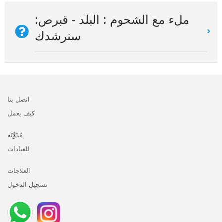
ملء مع الشحوم : البلد - قبرص:
سنرشدك
اتصل بنا
كيف يعمل
مُدَوَّنَة
للعيادات
العلاجات
تسجيل الدخول