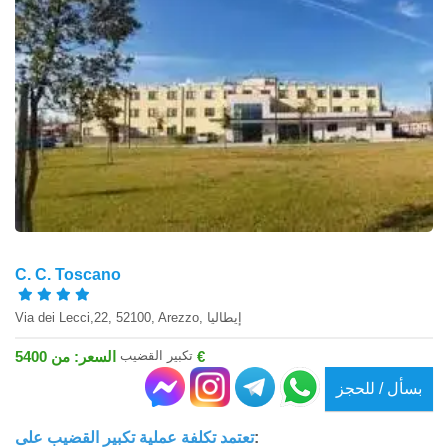
C. C. Toscano
Via dei Lecci,22, 52100, Arezzo, إيطاليا
تكبير القضيب
السعر: من 5400 €
بسأل / للحجز
:
تعتمد تكلفة عملية تكبير القضيب على