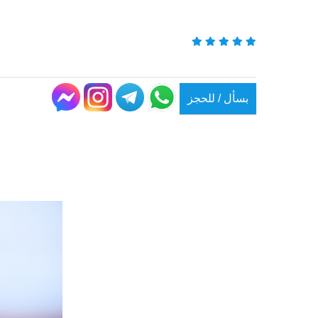
بسأل / للحجز