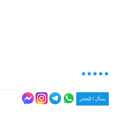
بسأل / للحجز