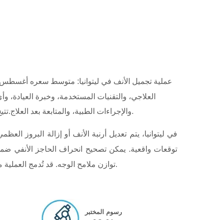
عملية تجميل الأنف في ليتوانيا: متوسط ​​سعره أغسطس 2026 حوال
العلاجي، والتقنيات المستخدمة، وخبرة العيادة، 
والإجراءات الطبية، والمتابعة بعد العلاج.تتيح لك مقارنة العيادات تقييم ليس فقط الأسعار، بل أيضًا جودة المرافق، والبروتوكولات الطبية المُقدمة، والدعم المُخصص المُقدم.
في ليتوانيا، يتم تعديل أرنبة الأنف أو إزالة البروز ال
توقعات واقعية. يمكن تصحيح انحراف الحاجز الأنفي ضمن
توازن ملامح الوجه. قد تُدمج العملية مع شد الوجه أو جراحة الجفون. تحليل الذقن والجبهة يساهم في تحقيق انسجام شامل. التورم يتراجع تدريجياً خلال الأسابيع التالية.
رسوم المختبر