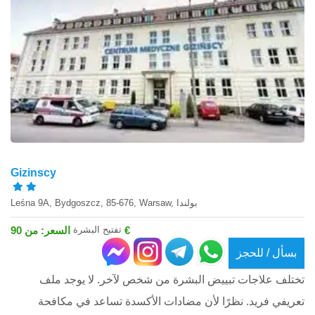
Gizinscy
Leśna 9A, Bydgoszcz, 85-676, Warsaw, بولندا
تفتيح البشرة
السعر: من 90 €
بسأل / للحجز
تختلف علاجات تبييض البشرة من شخص لآخر. لا يوجد ملف
تعريفي فريد. نظرًا لأن مضادات الأكسدة تساعد في مكافحة