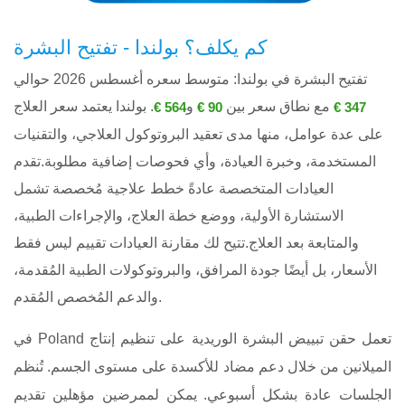
كم يكلف؟ بولندا - تفتيح البشرة
تفتيح البشرة في بولندا: متوسط ​​سعره أغسطس 2026 حوالي
مع نطاق سعر بين
و
. بولندا يعتمد سعر العلاج
564 €
90 €
347 €
على عدة عوامل، منها مدى تعقيد البروتوكول العلاجي، والتقنيات
المستخدمة، وخبرة العيادة، وأي فحوصات إضافية مطلوبة.تقدم
العيادات المتخصصة عادةً خطط علاجية مُخصصة تشمل
الاستشارة الأولية، ووضع خطة العلاج، والإجراءات الطبية،
والمتابعة بعد العلاج.تتيح لك مقارنة العيادات تقييم ليس فقط
الأسعار، بل أيضًا جودة المرافق، والبروتوكولات الطبية المُقدمة،
والدعم المُخصص المُقدم.
في Poland تعمل حقن تبييض البشرة الوريدية على تنظيم إنتاج
الميلانين من خلال دعم مضاد للأكسدة على مستوى الجسم. تُنظم
الجلسات عادة بشكل أسبوعي. يمكن لممرضين مؤهلين تقديم