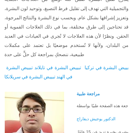
والتجميلية التي تهدف إلى تقليل فرط التصبغ، وتوحيد لون البشرة،
وتعزيز إشراقها بشكل عام. وبحسب نوع البشرة والنتائج المرجوة،
قد تحتاجين إلى طرق مختلفة، بما في ذلك العلاجات الفموية أو
الحقن. ونظرًا لأن هذه العلاجات لا تُجرى في العيادات في العديد
من البلدان، ولأنها لا تُستخدم موضعيًا بل تعتمد على مكملات
طبيعية، ننصحكِ بمراجعة كل حلٍّ على حدة
بييض البشرة في تركيا
تبييض البشرة في تايلاند
تبييض البشرة
في الهند
تبييض البشرة في سريلانكا
مراجعة طبية
الدكتور يوجيش ديفاراج
طبيب أمراض جلدية متخصص في حلول تفتيح البشرة، بخبرة تزيد عن 15 عامًا.