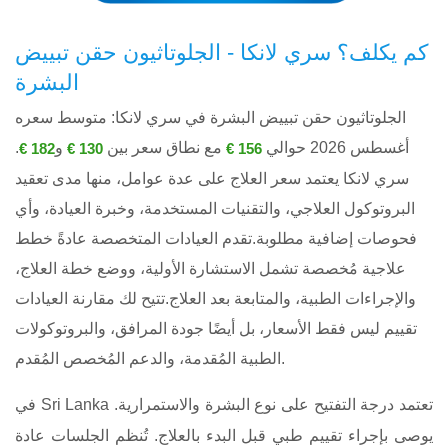
كم يكلف؟ سري لانكا - الجلوتاثيون حقن تبييض
البشرة
الجلوتاثيون حقن تبييض البشرة في سري لانكا: متوسط ​​سعره
أغسطس 2026 حوالي
مع نطاق سعر بين
و
.
182 €
130 €
156 €
سري لانكا يعتمد سعر العلاج على عدة عوامل، منها مدى تعقيد
البروتوكول العلاجي، والتقنيات المستخدمة، وخبرة العيادة، وأي
فحوصات إضافية مطلوبة.تقدم العيادات المتخصصة عادةً خطط
علاجية مُخصصة تشمل الاستشارة الأولية، ووضع خطة العلاج،
والإجراءات الطبية، والمتابعة بعد العلاج.تتيح لك مقارنة العيادات
تقييم ليس فقط الأسعار، بل أيضًا جودة المرافق، والبروتوكولات
الطبية المُقدمة، والدعم المُخصص المُقدم.
في Sri Lanka تعتمد درجة التفتيح على نوع البشرة والاستمرارية.
يوصى بإجراء تقييم طبي قبل البدء بالعلاج. تُنظم الجلسات عادة