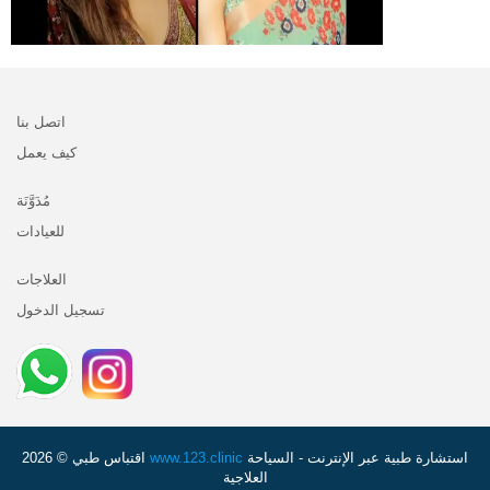
اتصل بنا
كيف يعمل
مُدَوَّنَة
للعيادات
العلاجات
تسجيل الدخول
استشارة طبية عبر الإنترنت - السياحة
www.123.clinic
اقتباس طبي © 2026
العلاجية