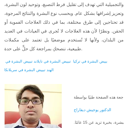
والتجميلية التي تهدف إلى تقليل فرط التصبغ، وتوحيد لون البشرة،
وتعزيز إشراقها بشكل عام. وبحسب نوع البشرة والنتائج المرجوة،
قد تحتاجين إلى طرق مختلفة، بما في ذلك العلاجات الفموية أو
الحقن. ونظرًا لأن هذه العلاجات لا تُجرى في العيادات في العديد
من البلدان، ولأنها لا تُستخدم موضعيًا بل تعتمد على مكملات
طبيعية، ننصحكِ بمراجعة كل حلٍّ على حدة.
بييض البشرة في تركيا
تبييض البشرة في تايلاند
تبييض البشرة في
الهند
تبييض البشرة في سريلانكا
الدكتور يوجيش ديفاراج
طبيب أمراض جلدية متخصص في حلول تفتيح البشرة، بخبرة تزيد عن 15 عامًا.