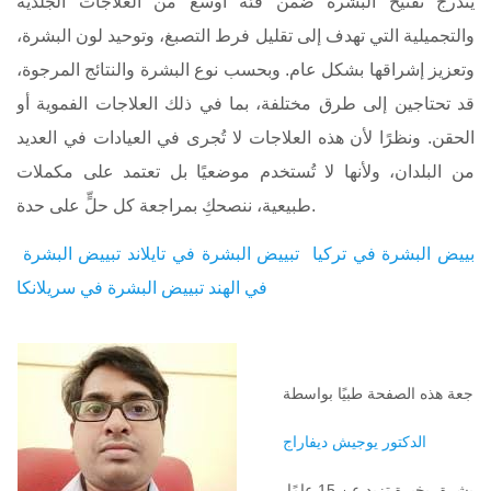
يندرج تفتيح البشرة ضمن فئة أوسع من العلاجات الجلدية
والتجميلية التي تهدف إلى تقليل فرط التصبغ، وتوحيد لون البشرة،
وتعزيز إشراقها بشكل عام. وبحسب نوع البشرة والنتائج المرجوة،
قد تحتاجين إلى طرق مختلفة، بما في ذلك العلاجات الفموية أو
الحقن. ونظرًا لأن هذه العلاجات لا تُجرى في العيادات في العديد
من البلدان، ولأنها لا تُستخدم موضعيًا بل تعتمد على مكملات
طبيعية، ننصحكِ بمراجعة كل حلٍّ على حدة.
بييض البشرة في تركيا
تبييض البشرة في تايلاند
تبييض البشرة
في الهند
تبييض البشرة في سريلانكا
الدكتور يوجيش ديفاراج
طبيب أمراض جلدية متخصص في حلول تفتيح البشرة، بخبرة تزيد عن 15 عامًا.