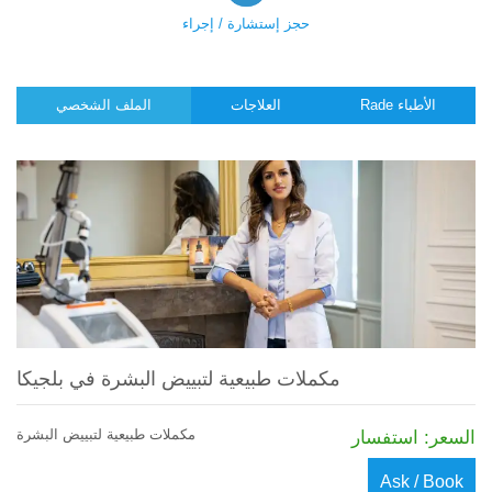
حجز إستشارة / إجراء
Rade الأطباء
العلاجات
الملف الشخصي
مكملات طبيعية لتبييض البشرة في بلجيكا
مكملات طبيعية لتبييض البشرة
السعر: استفسار
Ask / Book