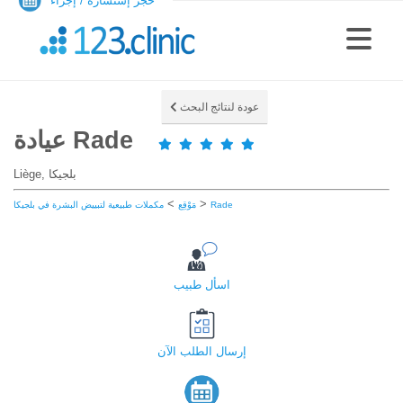
حجز إستشارة / إجراء
عودة لنتائج البحث
عيادة Rade
Liège, بلجيكا
>
>
Rade
مَوْقِع
مكملات طبيعية لتبييض البشرة في بلجيكا
اسأل طبيب
إرسال الطلب الآن