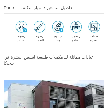
Rade - - تفاصيل التسعير / انهيار التكلفة
معدات
رسوم
رسوم
رسوم
رسوم
العيادة
العيادة
المختبر
التخدير
الطبيب
عيادات مماثلة لــ مكملات طبيعية لتبييض البشرة في
بلجيكا