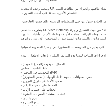
التشخيص الوراثي قبل الزرع.
وضعت وحدة الاستعادة UR فيستا هيرموسا أنشطة تعليمية مختلفة لتلبية الحاجة إلى استخدام الموارد التشخيصية أو العلاجية والتقنيات الأكثر ابتكارا ، تهدف إلى إبقاء جميع أعضاء طاقمها والخبراء من نطاقات الطب
التناسلي الأخرى محدثة على أحدث التطورات.
يتعاون مستشفى UR Vista Hermosa مع المراكز الطبية الأخرى والمهنيين المعنيين بالتناسل بمساعدة الذين يحولون المريض إلى المستشفى ، ويساعد المركز الطبي المستشفى على الكفاءة من حيث التنسيق وإجراء
وعلم الوراثة ، وعلماء الأجنة ، وعلماء الأدين ، وأطباء التخدير ،
• الجماع الموقوت (الجماع الموجه)
التلقيح الصناعي (AI)
• التخصيب في المختبر (IVF)
• حقن الحيوانات المنوية داخل الهيولى (الحقن المجهري)
• تجميد الأجنة عن طريق التزجيج
• الحفاظ على خصوبة الذكور
• الحفاظ على خصوبة الإناث
• تقنيات استعادة الحيوانات المنوية
• التبرع بالبيض
• تبرع الجنين و