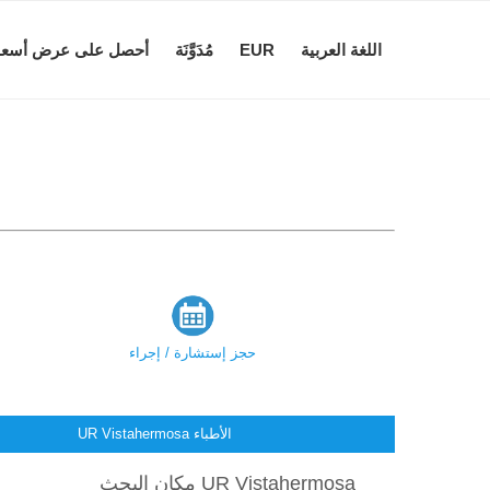
اللغة العربية
EUR
مُدَوَّنَة
أحصل على عرض أسعا
حجز إستشارة / إجراء
UR Vistahermosa الأطباء
مكان البحث UR Vistahermosa