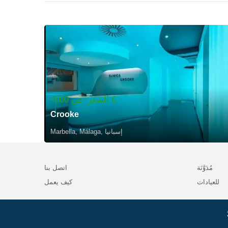
السعر: من 4500 €
Crooke
Marbella, Málaga, إسبانيا
مُدَوَّنَة
اتصل بنا
للعيادات
كيف يعمل