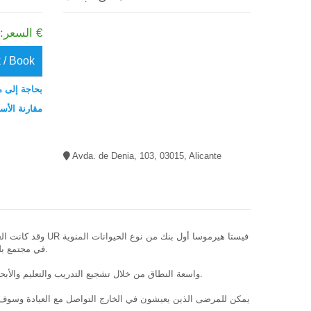
السعر: 3200-4500 €
 / Book
بحاجة إلى م
مقارنة الأس
Avda. de Denia, 103, 03015, Alicante
في مجتمع بلنسية للحفظ بالتبريد من الأمشاج الذكور التي تستخدم في التلقيح الاصطناعي أو الحفظ بالتبريد في حالات العلاج الإشعاعي ، العلاج الكيميائي أو الجراحة.
تم استيعاب تجربة UR Vista Hermosa واسعة النطاق من خلال تشجيع التدريب والتعليم والأبحاث التي هي الأركان الثلاثة التي طوروا بها العلاج الأكثر ابتكارا والمساعدات الإنجابية التي تم اكتشافها في العلوم.
يمكن للمرضى الذين يعيشون في الخارج التواصل مع العيادة وسوف يزود