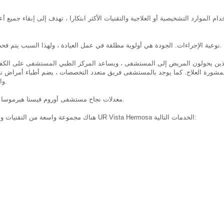
نوعية الإجراءات. الجودة هي أولوية مطلقة في عمل العيادة ، ولهذا السبب يتم فحص العيادة سنويًا من قبل المنظمات الرسمية والفاحصين الخارجيين.
لمشورة العلاج. كما يوجد بالمستشفى فريق متعدد التخصصات ، يضم أطباء أمراض نساء ، 
والممرضات ، والممرضات المساعدة ، والموظفين الإداريين ، وغيرهم.
معدلات نجاح مستشفى أوروم فيستا هيرموسا أعلى بكثير من المتوسطات المنشورة في جمعية الخصوبة الإسبانية.
هناك مجموعة واسعة من التقنيات والإجراءات المتاحة لمساعدة المريض الملتزم بإنجاب الأطفال ، يقدم UR Vista Hermosa الخدمات التالية: