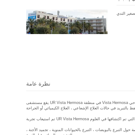
صغير الثدي
نظرة عامة
يقع مستشفى UR Vista Hermosa في منطقة Vista Hermosa المأهولة في ضواحي Alicante ، وقد كانت العيادة مبتكرة وتقدمية منذ تأسيسها. في عام 1983 افتتح UR فيستا هيرموسا أول بنك من نوع الحيوانات المنوية
 التبرع بالبويضات ، التبرع بالحيوانات المنوية ، تجميد الأجنة ،