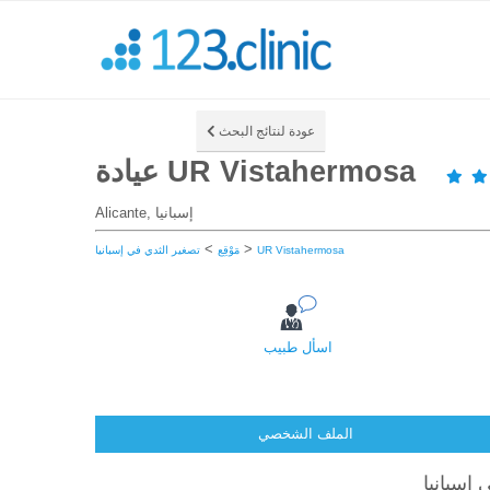
عودة لنتائج البحث
عيادة UR Vistahermosa
Alicante, إسبانيا
>
>
UR Vistahermosa
مَوْقِع
تصغير الثدي في إسبانيا
اسأل طبيب
الملف الشخصي
 إسبانيا