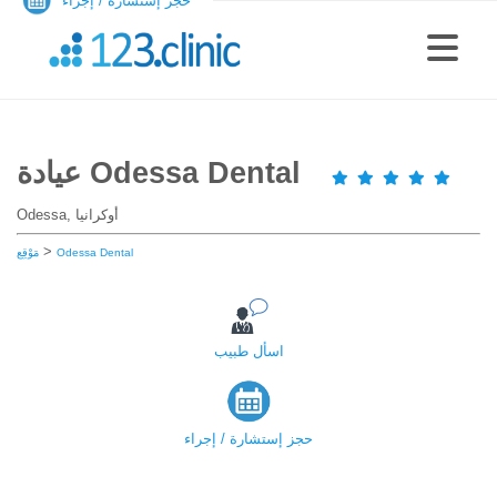
حجز إستشارة / إجراء
عيادة Odessa Dental
Odessa, أوكرانيا
>
Odessa Dental
مَوْقِع
اسأل طبيب
حجز إستشارة / إجراء