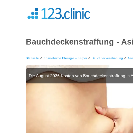
Bauchdeckenstraffung - As
>
>
>
Startseite
Kosmetische Chirurgie – Körper
Bauchdeckenstraffung
Asi
Die August 2026 Kosten von Bauchdeckenstraffung in 