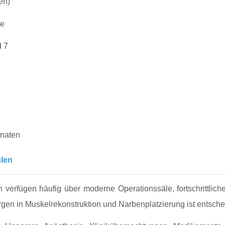
en)
ge
d 7
onaten
hlen
en verfügen häufig über moderne Operationssäle, fortschrittlich
en in Muskelrekonstruktion und Narbenplatzierung ist entscheid