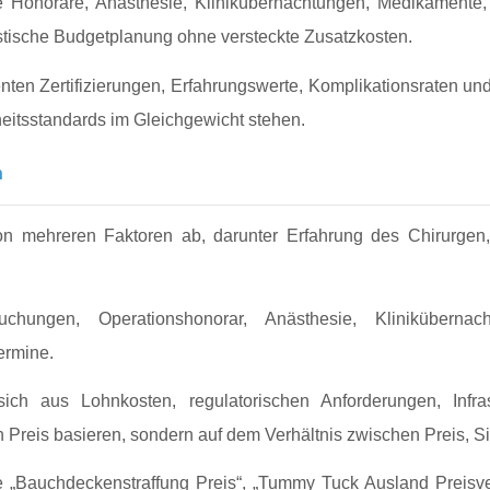
che Honorare, Anästhesie, Klinikübernachtungen, Medikamente
listische Budgetplanung ohne versteckte Zusatzkosten.
nten Zertifizierungen, Erfahrungswerte, Komplikationsraten und 
heitsstandards im Gleichgewicht stehen.
n
on mehreren Faktoren ab, darunter Erfahrung des Chirurgen,
chungen, Operationshonorar, Anästhesie, Kliniküberna
ermine.
ch aus Lohnkosten, regulatorischen Anforderungen, Infras
en Preis basieren, sondern auf dem Verhältnis zwischen Preis, Si
ie „Bauchdeckenstraffung Preis“, „Tummy Tuck Ausland Preisv