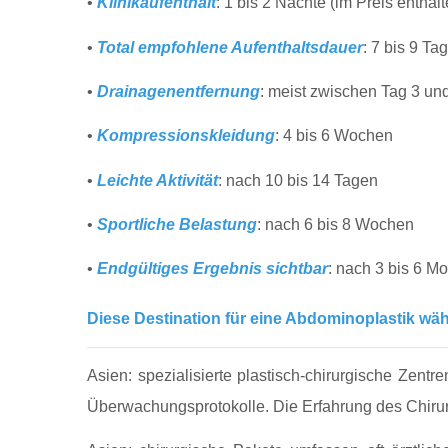
•
Klinikaufenthalt
: 1 bis 2 Nächte (im Preis enthalt
•
Total empfohlene Aufenthaltsdauer
: 7 bis 9 Ta
•
Drainagenentfernung
: meist zwischen Tag 3 un
•
Kompressionskleidung
: 4 bis 6 Wochen
•
Leichte Aktivität
: nach 10 bis 14 Tagen
•
Sportliche Belastung
: nach 6 bis 8 Wochen
•
Endgültiges Ergebnis sichtbar
: nach 3 bis 6 M
Diese Destination für eine Abdominoplastik wä
Asien: spezialisierte plastisch‑chirurgische Zentr
Überwachungsprotokolle. Die Erfahrung des Chirurg