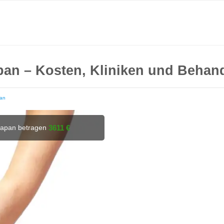
pan – Kosten, Kliniken und Behan
an
 Japan betragen
3611 €