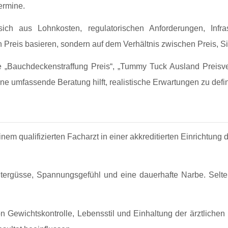
ermine.
ch aus Lohnkosten, regulatorischen Anforderungen, Infras
en Preis basieren, sondern auf dem Verhältnis zwischen Preis, Si
ie „Bauchdeckenstraffung Preis“, „Tummy Tuck Ausland Preisv
ne umfassende Beratung hilft, realistische Erwartungen zu defin
inem qualifizierten Facharzt in einer akkreditierten Einrichtun
ergüsse, Spannungsgefühl und eine dauerhafte Narbe. Selte
 von Gewichtskontrolle, Lebensstil und Einhaltung der ärztli