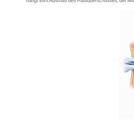
hängt vom Ausmaß des Hautüberschusses, der Mus