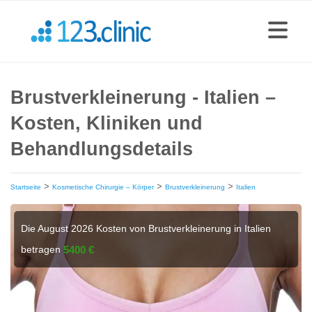
Brustverkleinerung - Italien –
Kosten, Kliniken und
Behandlungsdetails
>
>
>
Startseite
Kosmetische Chirurgie – Körper
Brustverkleinerung
Italien
Die August 2026 Kosten von Brustverkleinerung in Italien
betragen
5400 €