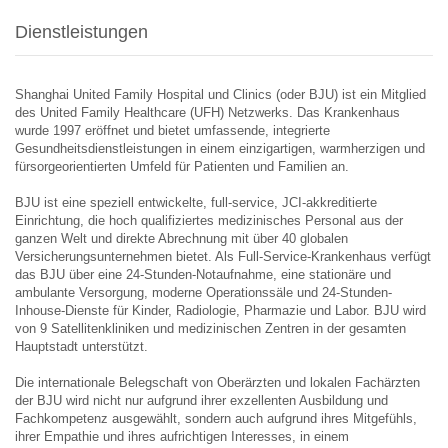
Dienstleistungen
Shanghai United Family Hospital und Clinics (oder BJU) ist ein Mitglied
des United Family Healthcare (UFH) Netzwerks. Das Krankenhaus
wurde 1997 eröffnet und bietet umfassende, integrierte
Gesundheitsdienstleistungen in einem einzigartigen, warmherzigen und
fürsorgeorientierten Umfeld für Patienten und Familien an.
BJU ist eine speziell entwickelte, full-service, JCI-akkreditierte
Einrichtung, die hoch qualifiziertes medizinisches Personal aus der
ganzen Welt und direkte Abrechnung mit über 40 globalen
Versicherungsunternehmen bietet. Als Full-Service-Krankenhaus verfügt
das BJU über eine 24-Stunden-Notaufnahme, eine stationäre und
ambulante Versorgung, moderne Operationssäle und 24-Stunden-
Inhouse-Dienste für Kinder, Radiologie, Pharmazie und Labor. BJU wird
von 9 Satellitenkliniken und medizinischen Zentren in der gesamten
Hauptstadt unterstützt.
Die internationale Belegschaft von Oberärzten und lokalen Fachärzten
der BJU wird nicht nur aufgrund ihrer exzellenten Ausbildung und
Fachkompetenz ausgewählt, sondern auch aufgrund ihres Mitgefühls,
ihrer Empathie und ihres aufrichtigen Interesses, in einem