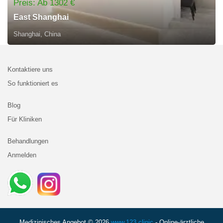
Preis: Ab 1302 €
East Shanghai
Shanghai, China
Kontaktiere uns
So funktioniert es
Blog
Für Kliniken
Behandlungen
Anmelden
Medizinisches Angebot © 2026
www.123.clinic
- Online-ärztliche