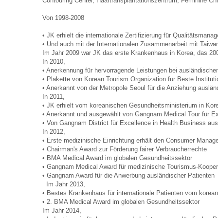
Contouring Center, Haartransplantationszentrum, Feminine Ch
Von 1998-2008
• JK erhielt die internationale Zertifizierung für Qualitätsma
• Und auch mit der Internationalen Zusammenarbeit mit Taiwa
Im Jahr 2009 war JK das erste Krankenhaus in Korea, das 2009 i
In 2010,
• Anerkennung für hervorragende Leistungen bei ausländischen
• Plakette von Korean Tourism Organization für Beste Institut
• Anerkannt von der Metropole Seoul für die Anziehung auslä
In 2011,
• JK erhielt vom koreanischen Gesundheitsministerium in Kor
• Anerkannt und ausgewählt von Gangnam Medical Tour für Ex
• Von Gangnam District für Excellence in Health Business au
In 2012,
• Erste medizinische Einrichtung erhält den Consumer Mana
• Chairman's Award zur Förderung fairer Verbraucherrechte
• BMA Medical Award im globalen Gesundheitssektor
• Gangnam Medical Award für medizinische Tourismus-Kooper
• Gangnam Award für die Anwerbung ausländischer Patienten
Im Jahr 2013,
• Bestes Krankenhaus für internationale Patienten vom korea
• 2. BMA Medical Award im globalen Gesundheitssektor
Im Jahr 2014,