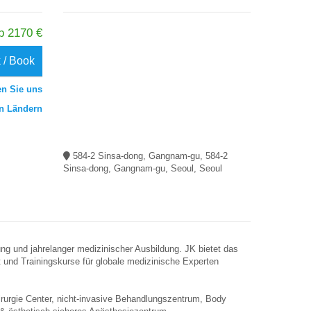
b 2170 €
 / Book
en Sie uns
en Ländern
584-2 Sinsa-dong, Gangnam-gu, 584-2
Sinsa-dong, Gangnam-gu, Seoul, Seoul
ung und jahrelanger medizinischer Ausbildung. JK bietet das
 und Trainingskurse für globale medizinische Experten
hirurgie Center, nicht-invasive Behandlungszentrum, Body