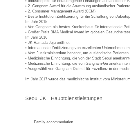
• Industriepreis für herausragende Leistungen ausländischer 
• 2. Gangnam Award für die Anwerbung ausländischer Patient
• 2. Consumer Management Award (CCM)
• Beste Institution Zertifizierung für die Schaffung von Arbei
Im Jahr 2015
• Von Gangnam als bestes Krankenhaus für internationale Pat
• Großer Preis BMA Medical Award im globalen Gesundheitss
Im Jahr 2016
• JK Ramada Jeju eröffnet
• Internationale Zertifizierung von exzellenten Unternehmen
• Vom Justizministerium benannt, um ausländische Patienten 
• Medizinische Einrichtung, die von der Stadt Seoul anerkannte
• Medizinische Einrichtung, die von Gangnam-Gu anerkannte in
• Ausgewählt von Gangnam District für Exzellenz in der mediz
Im Jahr 2017 wurde das medizinische Institut vom Ministeriu
Seoul JK - Hauptdienstleistungen
Family accommodation