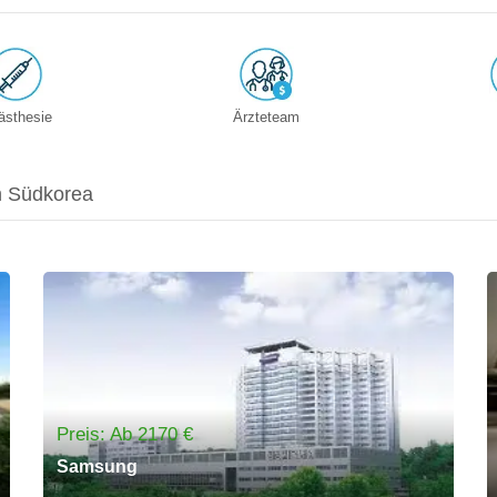
ästhesie
Ärzteteam
in Südkorea
Preis: Ab 2170 €
Samsung