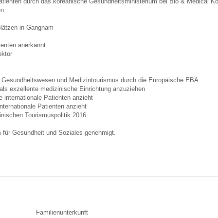
Patienten durch das koreanische Gesundheitsministerium bei Bio & Medical K
en
tsplätzen in Gangnam
ienten anerkannt
ektor
 im Gesundheitswesen und Medizintourismus durch die Europäische EBA
als exzellente medizinische Einrichtung anzuziehen
 internationale Patienten anzieht
ternationale Patienten anzieht
inischen Tourismuspolitik 2016
m für Gesundheit und Soziales genehmigt.
Familienunterkunft