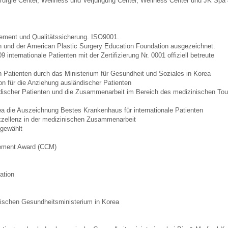
irurgie Center, Wellness und Verjüngung Center, Wellness Center und JK Spa
nagement und Qualitätssicherung. ISO9001.
n und der American Plastic Surgery Education Foundation ausgezeichnet.
nternationale Patienten mit der Zertifizierung Nr. 0001 offiziell betreute
 Patienten durch das Ministerium für Gesundheit und Soziales in Korea
ion für die Anziehung ausländischer Patienten
ndischer Patienten und die Zusammenarbeit im Bereich des medizinischen To
ea die Auszeichnung Bestes Krankenhaus für internationale Patienten
zellenz in der medizinischen Zusammenarbeit
sgewählt
gement Award (CCM)
ation
nischen Gesundheitsministerium in Korea