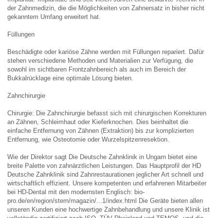
der Zahnmedizin, die die Möglichkeiten von Zahnersatz in bisher nicht
gekanntem Umfang erweitert hat.
Füllungen
Beschädigte oder kariöse Zähne werden mit Füllungen repariert. Dafür
stehen verschiedene Methoden und Materialien zur Verfügung, die
sowohl im sichtbaren Frontzahnbereich als auch im Bereich der
Bukkalrücklage eine optimale Lösung bieten.
Zahnchirurgie
Chirurgie: Die Zahnchirurgie befasst sich mit chirurgischen Korrekturen
an Zähnen, Schleimhaut oder Kieferknochen. Dies beinhaltet die
einfache Entfernung von Zähnen (Extraktion) bis zur komplizierten
Entfernung, wie Osteotomie oder Wurzelspitzenresektion.
Wie der Direktor sagt Die Deutsche Zahnklinik in Ungarn bietet eine
breite Palette von zahnärztlichen Leistungen. Das Hauptprofil der HD
Deutsche Zahnklinik sind Zahnrestaurationen jeglicher Art schnell und
wirtschaftlich effizient. Unsere kompetenten und erfahrenen Mitarbeiter
bei HD-Dental mit den modernsten Englisch: bio-
pro.de/en/region/stern/magazin/...1/index.html Die Geräte bieten allen
unseren Kunden eine hochwertige Zahnbehandlung und unsere Klinik ist