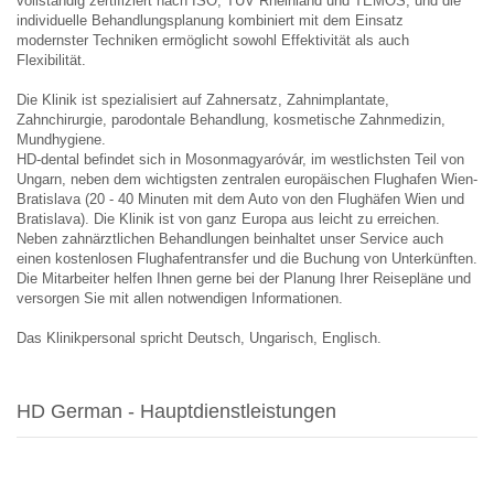
vollständig zertifiziert nach ISO, TÜV Rheinland und TEMOS, und die
individuelle Behandlungsplanung kombiniert mit dem Einsatz
modernster Techniken ermöglicht sowohl Effektivität als auch
Flexibilität.
Die Klinik ist spezialisiert auf Zahnersatz, Zahnimplantate,
Zahnchirurgie, parodontale Behandlung, kosmetische Zahnmedizin,
Mundhygiene.
HD-dental befindet sich in Mosonmagyaróvár, im westlichsten Teil von
Ungarn, neben dem wichtigsten zentralen europäischen Flughafen Wien-
Bratislava (20 - 40 Minuten mit dem Auto von den Flughäfen Wien und
Bratislava). Die Klinik ist von ganz Europa aus leicht zu erreichen.
Neben zahnärztlichen Behandlungen beinhaltet unser Service auch
einen kostenlosen Flughafentransfer und die Buchung von Unterkünften.
Die Mitarbeiter helfen Ihnen gerne bei der Planung Ihrer Reisepläne und
versorgen Sie mit allen notwendigen Informationen.
Das Klinikpersonal spricht Deutsch, Ungarisch, Englisch.
HD German - Hauptdienstleistungen