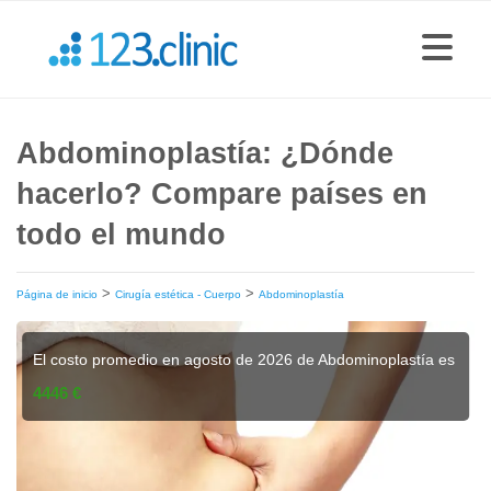
Abdominoplastía: ¿Dónde
hacerlo? Compare países en
todo el mundo
>
>
Página de inicio
Cirugía estética - Cuerpo
Abdominoplastía
El costo promedio en agosto de 2026 de Abdominoplastía es
4446 €