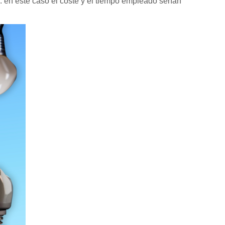
 2: en este caso el coste y el tiempo empleado serían