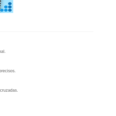
al.
precisos.
 cruzadas.