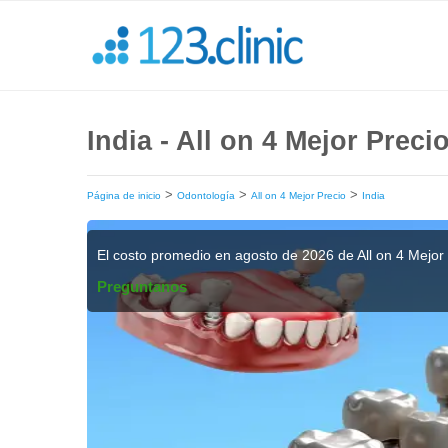
India - All on 4 Mejor Preci
>
>
>
Página de inicio
Odontología
All on 4 Mejor Precio
India
El costo promedio en agosto de 2026 de All on 4 Mejor
Preguntanos