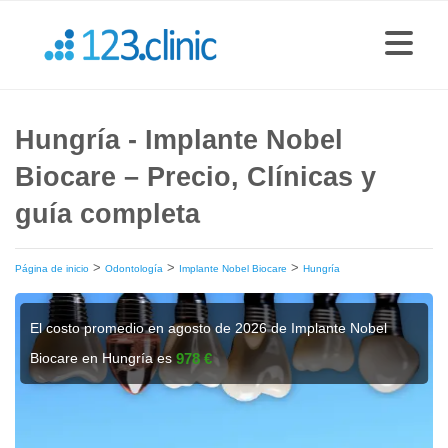
Hungría - Implante Nobel
Biocare – Precio, Clínicas y
guía completa
>
>
>
Página de inicio
Odontología
Implante Nobel Biocare
Hungría
El costo promedio en agosto de 2026 de Implante Nobel
Biocare en Hungría es
978 €