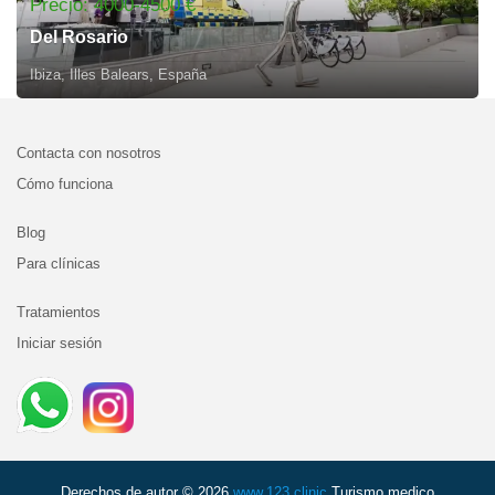
Precio: 4000-4500 €
Del Rosario
Ibiza, Illes Balears, España
Contacta con nosotros
Cómo funciona
Blog
Para clínicas
Tratamientos
Iniciar sesión
Derechos de autor © 2026
www.123.clinic
Turismo medico