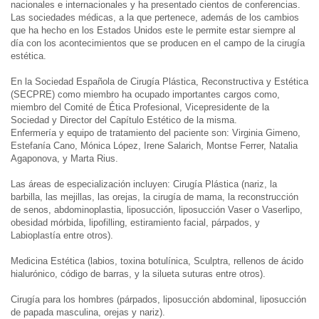
nacionales e internacionales y ha presentado cientos de conferencias.
Las sociedades médicas, a la que pertenece, además de los cambios
que ha hecho en los Estados Unidos este le permite estar siempre al
día con los acontecimientos que se producen en el campo de la cirugía
estética.
En la Sociedad Española de Cirugía Plástica, Reconstructiva y Estética
(SECPRE) como miembro ha ocupado importantes cargos como,
miembro del Comité de Ética Profesional, Vicepresidente de la
Sociedad y Director del Capítulo Estético de la misma.
Enfermería y equipo de tratamiento del paciente son: Virginia Gimeno,
Estefanía Cano, Mónica López, Irene Salarich, Montse Ferrer, Natalia
Agaponova, y Marta Rius.
Las áreas de especialización incluyen: Cirugía Plástica (nariz, la
barbilla, las mejillas, las orejas, la cirugía de mama, la reconstrucción
de senos, abdominoplastia, liposucción, liposucción Vaser o Vaserlipo,
obesidad mórbida, lipofilling, estiramiento facial, párpados, y
Labioplastía entre otros).
Medicina Estética (labios, toxina botulínica, Sculptra, rellenos de ácido
hialurónico, código de barras, y la silueta suturas entre otros).
Cirugía para los hombres (párpados, liposucción abdominal, liposucción
de papada masculina, orejas y nariz).