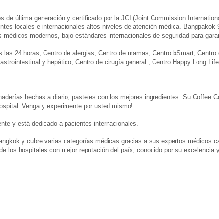
de última generación y certificado por la JCI (Joint Commission Internation
ientes locales e internacionales altos niveles de atención médica. Bangpakok 
 médicos modernos, bajo estándares internacionales de seguridad para garant
s las 24 horas, Centro de alergias, Centro de mamas, Centro bSmart, Centro d
astrointestinal y hepático, Centro de cirugía general , Centro Happy Long Lif
anaderías hechas a diario, pasteles con los mejores ingredientes. Su Coffee C
Hospital. Venga y experimente por usted mismo!
ente y está dedicado a pacientes internacionales.
angkok y cubre varias categorías médicas gracias a sus expertos médicos ca
de los hospitales con mejor reputación del país, conocido por su excelencia y