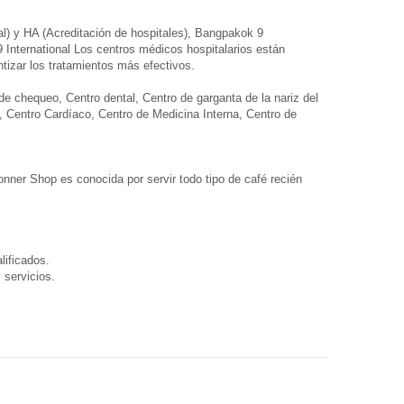
al) y HA (Acreditación de hospitales), Bangpakok 9
9 International Los centros médicos hospitalarios están
izar los tratamientos más efectivos.
e chequeo, Centro dental, Centro de garganta de la nariz del
e, Centro Cardíaco, Centro de Medicina Interna, Centro de
onner Shop es conocida por servir todo tipo de café recién
lificados.
 servicios.