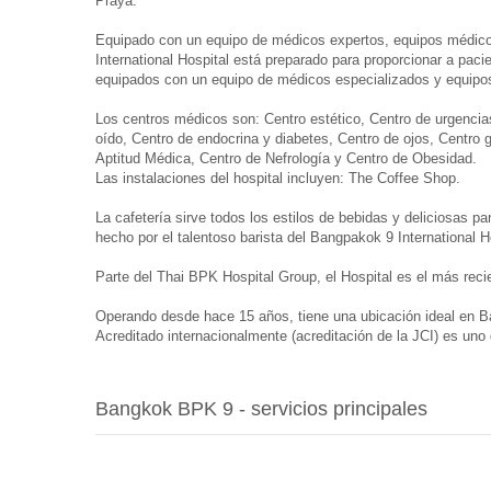
Praya.
Equipado con un equipo de médicos expertos, equipos médicos 
International Hospital está preparado para proporcionar a pac
equipados con un equipo de médicos especializados y equipos
Los centros médicos son: Centro estético, Centro de urgencia
oído, Centro de endocrina y diabetes, Centro de ojos, Centro g
Aptitud Médica, Centro de Nefrología y Centro de Obesidad.
Las instalaciones del hospital incluyen: The Coffee Shop.
La cafetería sirve todos los estilos de bebidas y deliciosas p
hecho por el talentoso barista del Bangpakok 9 International 
Parte del Thai BPK Hospital Group, el Hospital es el más reci
Operando desde hace 15 años, tiene una ubicación ideal en B
Acreditado internacionalmente (acreditación de la JCI) es uno 
Bangkok BPK 9 - servicios principales