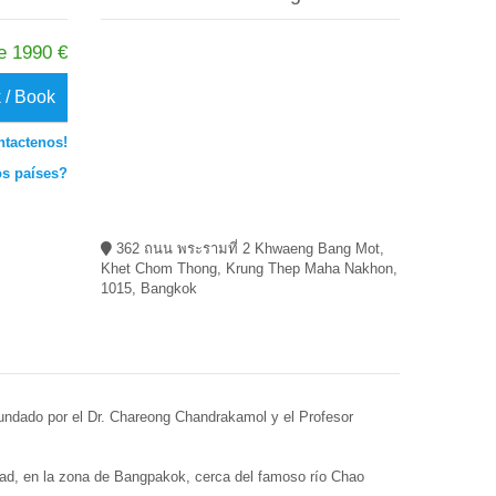
e 1990 €
 / Book
ntactenos!
os países?
362 ถนน พระรามที่ 2 Khwaeng Bang Mot,
Khet Chom Thong, Krung Thep Maha Nakhon,
1015, Bangkok
 fundado por el Dr. Chareong Chandrakamol y el Profesor
oad, en la zona de Bangpakok, cerca del famoso río Chao