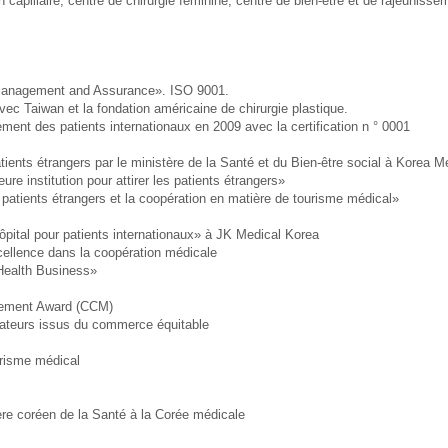
n capillaire, centre de chirurgie féminine, centre de bien-être et de rajeuniss
ty Management and Assurance». ISO 9001.
ec Taiwan et la fondation américaine de chirurgie plastique.
lement des patients internationaux en 2009 avec la certification n ° 0001
tients étrangers par le ministère de la Santé et du Bien-être social à Korea M
re institution pour attirer les patients étrangers»
s patients étrangers et la coopération en matière de tourisme médical»
hôpital pour patients internationaux» à JK Medical Korea
cellence dans la coopération médicale
 Health Business»
agement Award (CCM)
mateurs issus du commerce équitable
urisme médical
stère coréen de la Santé à la Corée médicale