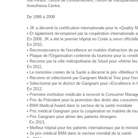
non invasif, centre de contournement, centre de transplantatio
Anesthesia Centre.
De 1998 à 2008
• JK a décerné la certification internationale pour le «Quali
• Et également récompensé par la coopération internationale av
En 2009, JK a été le premier hôpital en Corée à servir officiel
En 2010,
• Reconnaissance de l'excellence en matière d'attraction de pa
• Plaque de l'Organisation coréenne du tourisme pour la «meilleu
• Reconnu par la ville métropolitaine de Séoul pour «Attirer le
En 2011,
• Le ministère coréen de la Santé a décerné le prix «Meilleur 
• Reconnu et sélectionné par Gangnam Medical Tour pour l'ex
• Sélectionné par le district de Gangnam pour «Excellence in
En 2012,
• Première institution médicale à recevoir le Consumer Man
• Prix du Président pour la promotion des droits des consom
• BMA Medical Award dans le secteur de la santé mondiale
• Prix médical Gangnam pour la coopération en matière de to
• Prix Gangnam pour attirer des patients étrangers
En 2013,
• Meilleur hôpital pour les patients internationaux par le mini
• 2e prix médical BMA dans le secteur mondial de la santé