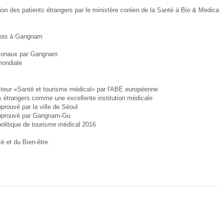
sation des patients étrangers par le ministère coréen de la Santé à Bio & Medic
mplois à Gangnam
ationaux par Gangnam
mondiale
 secteur «Santé et tourisme médical» par l'ABE européenne
nts étrangers comme une excellente institution médicale
prouvé par la ville de Séoul
 approuvé par Gangnam-Gu
politique de tourisme médical 2016
té et du Bien-être.