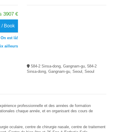
s 3907 €
 / Book
On est là!
x ailleurs
584-2 Sinsa-dong, Gangnam-gu, 584-2
Sinsa-dong, Gangnam-gu, Seoul, Seoul
expérience professionnelle et des années de formation
nationales chaque année, et en organisant des cours de
rgie oculaire, centre de chirurgie nasale, centre de traitement