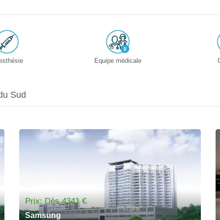
esthésie
Equipe médicale
 du Sud
Prix: Dès 4341 €
Samsung