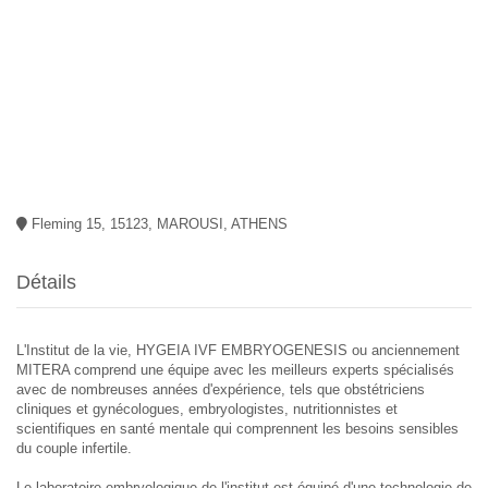
Fleming 15, 15123, MAROUSI, ATHENS
Détails
L'Institut de la vie, HYGEIA IVF EMBRYOGENESIS ou anciennement
MITERA comprend une équipe avec les meilleurs experts spécialisés
avec de nombreuses années d'expérience, tels que obstétriciens
cliniques et gynécologues, embryologistes, nutritionnistes et
scientifiques en santé mentale qui comprennent les besoins sensibles
du couple infertile.
Le laboratoire embryologique de l'institut est équipé d'une technologie de