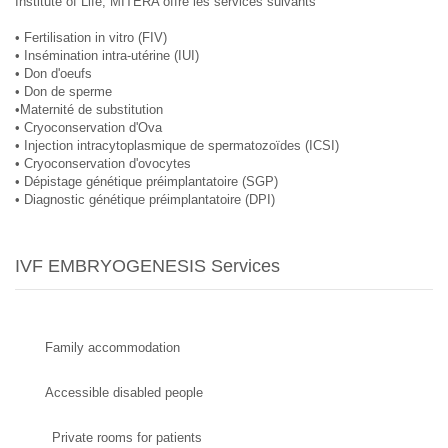
Institute of Life, MITERA offre les services suivants
• Fertilisation in vitro (FIV)
• Insémination intra-utérine (IUI)
• Don d'oeufs
• Don de sperme
•Maternité de substitution
• Cryoconservation d'Ova
• Injection intracytoplasmique de spermatozoïdes (ICSI)
• Cryoconservation d'ovocytes
• Dépistage génétique préimplantatoire (SGP)
• Diagnostic génétique préimplantatoire (DPI)
IVF EMBRYOGENESIS Services
Family accommodation
Accessible disabled people
Private rooms for patients