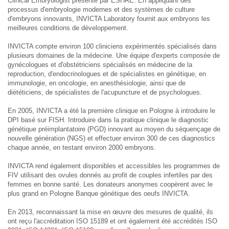
Clinical Embryologist présenté par ESHRE. En appliquant des
processus d'embryologie modernes et des systèmes de culture
d'embryons innovants, INVICTA Laboratory fournit aux embryons les
meilleures conditions de développement.
INVICTA compte environ 100 cliniciens expérimentés spécialisés dans
plusieurs domaines de la médecine. Une équipe d'experts composée de
gynécologues et d'obstétriciens spécialisés en médecine de la
reproduction, d'endocrinologues et de spécialistes en génétique, en
immunologie, en oncologie, en anesthésiologie, ainsi que de
diététiciens, de spécialistes de l'acupuncture et de psychologues.
En 2005, INVICTA a été la première clinique en Pologne à introduire le
DPI basé sur FISH. Introduire dans la pratique clinique le diagnostic
génétique préimplantatoire (PGD) innovant au moyen du séquençage de
nouvelle génération (NGS) et effectuer environ 300 de ces diagnostics
chaque année, en testant environ 2000 embryons.
INVICTA rend également disponibles et accessibles les programmes de
FIV utilisant des ovules donnés au profit de couples infertiles par des
femmes en bonne santé. Les donateurs anonymes coopèrent avec le
plus grand en Pologne Banque génétique des oeufs INVICTA.
En 2013, reconnaissant la mise en œuvre des mesures de qualité, ils
ont reçu l'accréditation ISO 15189 et ont également été accrédités ISO