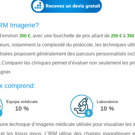
IRM Imagerie?
 d'environ
, avec une fourchette de prix allant de
à
300 €
250 €
350
cteurs, notamment la complexité du protocole, les techniques util
sées proposent généralement des parcours personnalisés incluan
ent.Comparer les cliniques permet d’évaluer non seulement les prix
gner.
ix comprend:
Equipe médicale
Laboratoire
10 %
10 %
e technique d’imagerie médicale utilisée pour visualiser les st
es et les tissus mous. L’IRM utilise des champs magnétiques