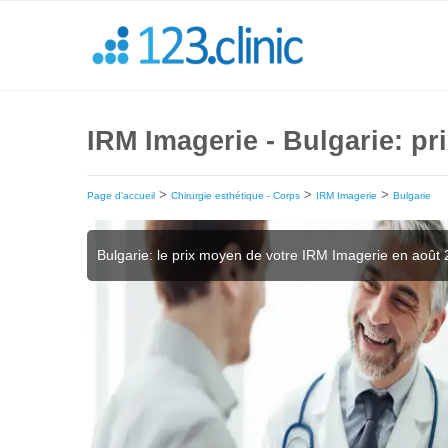
IRM Imagerie - Bulgarie: pr
>
>
>
Page d'accueil
Chirurgie esthétique - Corps
IRM Imagerie
Bulgarie
Bulgarie: le prix moyen de votre IRM Imagerie en août