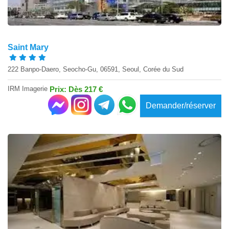
Saint Mary
222 Banpo-Daero, Seocho-Gu, 06591, Seoul, Corée du Sud
IRM Imagerie
Prix: Dès 217 €
Demander/réserver