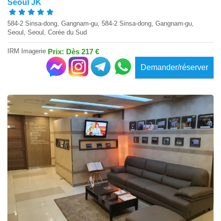
Seoul JK
584-2 Sinsa-dong, Gangnam-gu, 584-2 Sinsa-dong, Gangnam-gu,
Seoul, Seoul, Corée du Sud
IRM Imagerie
Prix: Dès 217 €
Demander/réserver