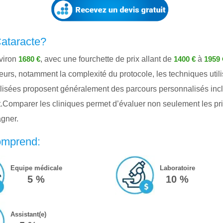
Cataracte?
nviron
, avec une fourchette de prix allant de
à
1680 €
1400 €
1959 
cteurs, notamment la complexité du protocole, les techniques util
sées proposent généralement des parcours personnalisés incluan
ent.Comparer les cliniques permet d’évaluer non seulement les prix
gner.
comprend:
Equipe médicale
Laboratoire
5 %
10 %
Assistant(e)