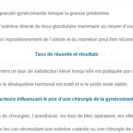
de pseudo-gynécomastie lorsque la graisse prédomine.
’exérèse directe du tissu glandulaire mammaire au moyen d’une 
n repositionnement de l’aréole et du mamelon peut être nécess
Taux de réussite et résultats
ent un taux de satisfaction élevé lorsqu’elle est pratiquée par
e déséquilibre hormonal est traité et si le poids reste stable.
acteurs influençant le prix d’une chirurgie de la gynécomast
u chirurgien, l’anesthésie, les frais de bloc opératoire, les vê
 les cas nécessitant une exérèse cutanée ou une chirurgie de r