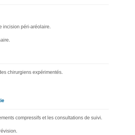
incision péri-aréolaire.
aire.
 des chirurgiens expérimentés.
ie
tements compressifs et les consultations de suivi.
évision.