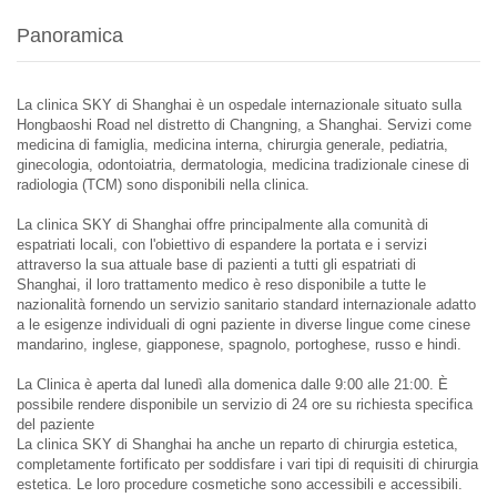
Panoramica
La clinica SKY di Shanghai è un ospedale internazionale situato sulla
Hongbaoshi Road nel distretto di Changning, a Shanghai. Servizi come
medicina di famiglia, medicina interna, chirurgia generale, pediatria,
ginecologia, odontoiatria, dermatologia, medicina tradizionale cinese di
radiologia (TCM) sono disponibili nella clinica.
La clinica SKY di Shanghai offre principalmente alla comunità di
espatriati locali, con l'obiettivo di espandere la portata e i servizi
attraverso la sua attuale base di pazienti a tutti gli espatriati di
Shanghai, il loro trattamento medico è reso disponibile a tutte le
nazionalità fornendo un servizio sanitario standard internazionale adatto
a le esigenze individuali di ogni paziente in diverse lingue come cinese
mandarino, inglese, giapponese, spagnolo, portoghese, russo e hindi.
La Clinica è aperta dal lunedì alla domenica dalle 9:00 alle 21:00. È
possibile rendere disponibile un servizio di 24 ore su richiesta specifica
del paziente
La clinica SKY di Shanghai ha anche un reparto di chirurgia estetica,
completamente fortificato per soddisfare i vari tipi di requisiti di chirurgia
estetica. Le loro procedure cosmetiche sono accessibili e accessibili.