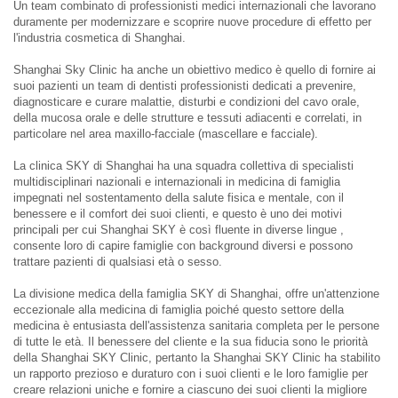
Un team combinato di professionisti medici internazionali che lavorano
duramente per modernizzare e scoprire nuove procedure di effetto per
l'industria cosmetica di Shanghai.
Shanghai Sky Clinic ha anche un obiettivo medico è quello di fornire ai
suoi pazienti un team di dentisti professionisti dedicati a prevenire,
diagnosticare e curare malattie, disturbi e condizioni del cavo orale,
della mucosa orale e delle strutture e tessuti adiacenti e correlati, in
particolare nel area maxillo-facciale (mascellare e facciale).
La clinica SKY di Shanghai ha una squadra collettiva di specialisti
multidisciplinari nazionali e internazionali in medicina di famiglia
impegnati nel sostentamento della salute fisica e mentale, con il
benessere e il comfort dei suoi clienti, e questo è uno dei motivi
principali per cui Shanghai SKY è così fluente in diverse lingue ,
consente loro di capire famiglie con background diversi e possono
trattare pazienti di qualsiasi età o sesso.
La divisione medica della famiglia SKY di Shanghai, offre un'attenzione
eccezionale alla medicina di famiglia poiché questo settore della
medicina è entusiasta dell'assistenza sanitaria completa per le persone
di tutte le età. Il benessere del cliente e la sua fiducia sono le priorità
della Shanghai SKY Clinic, pertanto la Shanghai SKY Clinic ha stabilito
un rapporto prezioso e duraturo con i suoi clienti e le loro famiglie per
creare relazioni uniche e fornire a ciascuno dei suoi clienti la migliore