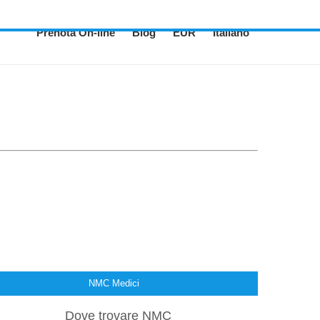
Prenota On-line
Blog
EUR
Italiano
NMC Medici
Dove trovare NMC