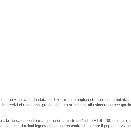
irati Arabi Uniti, fondata nel 1974; è tra le migliori strutture per la fertilità 
cia dei servizi che cercano, grazie alla cura su misura, alla sincera preoccupaz
 alla Borsa di Londra e attualmente fa parte dell'indice FTSE 100 premium, u
e alle sue istituzioni legacy gli hanno consentito di colmare il gap di servizio 