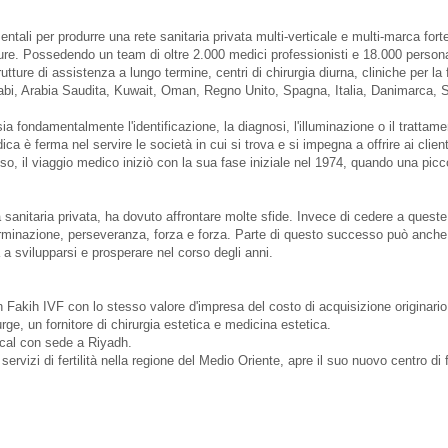
li per produrre una rete sanitaria privata multi-verticale e multi-marca forte, 
ure. Possedendo un team di oltre 2.000 medici professionisti e 18.000 perso
tture di assistenza a lungo termine, centri di chirurgia diurna, cliniche per la f
Arabi, Arabia Saudita, Kuwait, Oman, Regno Unito, Spagna, Italia, Danimarca, 
ia fondamentalmente l'identificazione, la diagnosi, l'illuminazione o il trattame
ca è ferma nel servire le società in cui si trova e si impegna a offrire ai cli
asso, il viaggio medico iniziò con la sua fase iniziale nel 1974, quando una picc
anitaria privata, ha dovuto affrontare molte sfide. Invece di cedere a queste sf
erminazione, perseveranza, forza e forza. Parte di questo successo può anche es
a svilupparsi e prosperare nel corso degli anni.
akih IVF con lo stesso valore d'impresa del costo di acquisizione originario 
e, un fornitore di chirurgia estetica e medicina estetica.
cal con sede a Riyadh.
i servizi di fertilità nella regione del Medio Oriente, apre il suo nuovo centro di