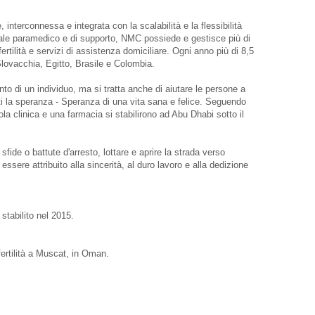
interconnessa e integrata con la scalabilità e la flessibilità
nale paramedico e di supporto, NMC possiede e gestisce più di
ertilità e servizi di assistenza domiciliare. Ogni anno più di 8,5
Slovacchia, Egitto, Brasile e Colombia.
nto di un individuo, ma si tratta anche di aiutare le persone a
enti la speranza - Speranza di una vita sana e felice. Seguendo
ola clinica e una farmacia si stabilirono ad Abu Dhabi sotto il
ide o battute d'arresto, lottare e aprire la strada verso
sere attribuito alla sincerità, al duro lavoro e alla dedizione
stabilito nel 2015.
 fertilità a Muscat, in Oman.