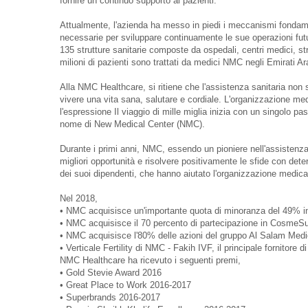
fornire un continuo supporto ai pazienti.
Attualmente, l'azienda ha messo in piedi i meccanismi fondamenta
necessarie per sviluppare continuamente le sue operazioni fut
135 strutture sanitarie composte da ospedali, centri medici, stru
milioni di pazienti sono trattati da medici NMC negli Emirati 
Alla NMC Healthcare, si ritiene che l'assistenza sanitaria non s
vivere una vita sana, salutare e cordiale. L'organizzazione medi
l'espressione Il viaggio di mille miglia inizia con un singolo p
nome di New Medical Center (NMC).
Durante i primi anni, NMC, essendo un pioniere nell'assistenza s
migliori opportunità e risolvere positivamente le sfide con det
dei suoi dipendenti, che hanno aiutato l'organizzazione medica 
Nel 2018,
• NMC acquisisce un'importante quota di minoranza del 49% in F
• NMC acquisisce il 70 percento di partecipazione in CosmeSurg
• NMC acquisisce l'80% delle azioni del gruppo Al Salam Medi
• Verticale Fertility di NMC - Fakih IVF, il principale fornitore d
NMC Healthcare ha ricevuto i seguenti premi,
• Gold Stevie Award 2016
• Great Place to Work 2016-2017
• Superbrands 2016-2017