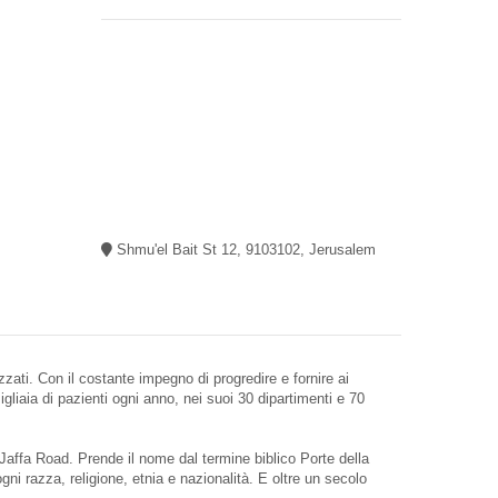
Shmu'el Bait St 12, 9103102, Jerusalem
ati. Con il costante impegno di progredire e fornire ai
gliaia di pazienti ogni anno, nei suoi 30 dipartimenti e 70
Jaffa Road. Prende il nome dal termine biblico Porte della
gni razza, religione, etnia e nazionalità. E oltre un secolo