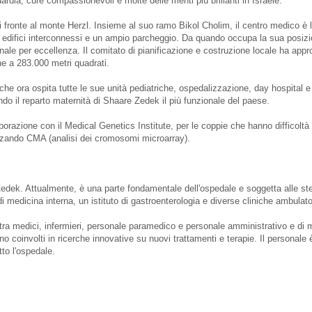
dia, cure compassionevoli e molte delle menti più brillanti in Israele.
i fronte al monte Herzl. Insieme al suo ramo Bikol Cholim, il centro medico è
edifici interconnessi e un ampio parcheggio. Da quando occupa la sua posizio
nale per eccellenza. Il comitato di pianificazione e costruzione locale ha app
ione a 283.000 metri quadrati.
che ora ospita tutte le sue unità pediatriche, ospedalizzazione, day hospital e
do il reparto maternità di Shaare Zedek il più funzionale del paese.
orazione con il Medical Genetics Institute, per le coppie che hanno difficolt
lizzando CMA (analisi dei cromosomi microarray).
ek. Attualmente, è una parte fondamentale dell'ospedale e soggetta alle stess
i medicina interna, un istituto di gastroenterologia e diverse cliniche ambulator
ra medici, infermieri, personale paramedico e personale amministrativo e d
ono coinvolti in ricerche innovative su nuovi trattamenti e terapie. Il personale 
tto l'ospedale.