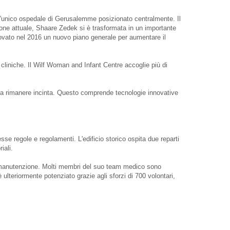
 l'unico ospedale di Gerusalemme posizionato centralmente. Il
ne attuale, Shaare Zedek si è trasformata in un importante
rovato nel 2016 un nuovo piano generale per aumentare il
 cliniche. Il Wilf Woman and Infant Centre accoglie più di
à a rimanere incinta. Questo comprende tecnologie innovative
e regole e regolamenti. L'edificio storico ospita due reparti
iali.
i manutenzione. Molti membri del suo team medico sono
è ulteriormente potenziato grazie agli sforzi di 700 volontari,