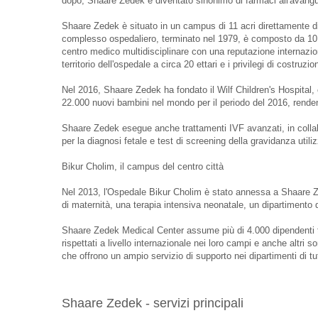
dopo, Shaare Zedek è diventato sinonimo di farmaci all'avanguar
Shaare Zedek è situato in un campus di 11 acri direttamente d
complesso ospedaliero, terminato nel 1979, è composto da 10 
centro medico multidisciplinare con una reputazione internazio
territorio dell'ospedale a circa 20 ettari e i privilegi di costruz
Nel 2016, Shaare Zedek ha fondato il Wilf Children's Hospital, 
22.000 nuovi bambini nel mondo per il periodo del 2016, renden
Shaare Zedek esegue anche trattamenti IVF avanzati, in collab
per la diagnosi fetale e test di screening della gravidanza uti
Bikur Cholim, il campus del centro città
Nel 2013, l'Ospedale Bikur Cholim è stato annessa a Shaare Zed
di maternità, una terapia intensiva neonatale, un dipartimento d
Shaare Zedek Medical Center assume più di 4.000 dipendenti t
rispettati a livello internazionale nei loro campi e anche altri s
che offrono un ampio servizio di supporto nei dipartimenti di tu
Shaare Zedek - servizi principali