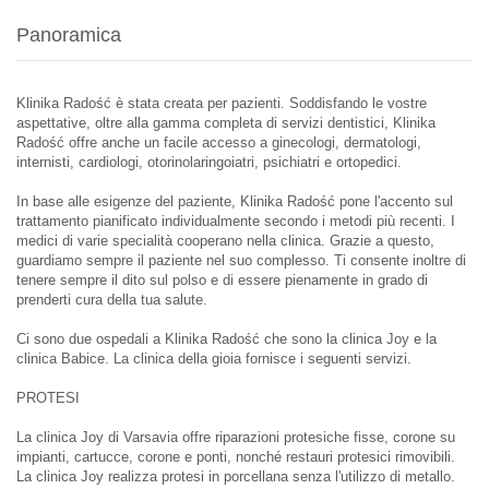
Panoramica
Klinika Radość è stata creata per pazienti. Soddisfando le vostre
aspettative, oltre alla gamma completa di servizi dentistici, Klinika
Radość offre anche un facile accesso a ginecologi, dermatologi,
internisti, cardiologi, otorinolaringoiatri, psichiatri e ortopedici.
In base alle esigenze del paziente, Klinika Radość pone l'accento sul
trattamento pianificato individualmente secondo i metodi più recenti. I
medici di varie specialità cooperano nella clinica. Grazie a questo,
guardiamo sempre il paziente nel suo complesso. Ti consente inoltre di
tenere sempre il dito sul polso e di essere pienamente in grado di
prenderti cura della tua salute.
Ci sono due ospedali a Klinika Radość che sono la clinica Joy e la
clinica Babice. La clinica della gioia fornisce i seguenti servizi.
PROTESI
La clinica Joy di Varsavia offre riparazioni protesiche fisse, corone su
impianti, cartucce, corone e ponti, nonché restauri protesici rimovibili.
La clinica Joy realizza protesi in porcellana senza l'utilizzo di metallo.