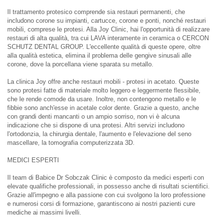
Il trattamento protesico comprende sia restauri permanenti, che
includono corone su impianti, cartucce, corone e ponti, nonché restauri
mobili, comprese le protesi. Alla Joy Clinic, hai l'opportunità di realizzare
restauri di alta qualità, tra cui LAVA interamente in ceramica o CERCON
SCHUTZ DENTAL GROUP. L'eccellente qualità di queste opere, oltre
alla qualità estetica, elimina il problema delle gengive sinusali alle
corone, dove la porcellana viene sparata su metallo.
La clinica Joy offre anche restauri mobili - protesi in acetato. Queste
sono protesi fatte di materiale molto leggero e leggermente flessibile,
che le rende comode da usare. Inoltre, non contengono metallo e le
fibbie sono anch'esse in acetale color dente. Grazie a questo, anche
con grandi denti mancanti o un ampio sorriso, non vi è alcuna
indicazione che si dispone di una protesi. Altri servizi includono
l'ortodonzia, la chirurgia dentale, l'aumento e l'elevazione del seno
mascellare, la tomografia computerizzata 3D.
MEDICI ESPERTI
Il team di Babice Dr Sobczak Clinic è composto da medici esperti con
elevate qualifiche professionali, in possesso anche di risultati scientifici.
Grazie all'impegno e alla passione con cui svolgono la loro professione
e numerosi corsi di formazione, garantiscono ai nostri pazienti cure
mediche ai massimi livelli.