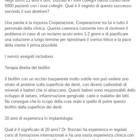
Negli ultimi 21 anni il dott. Borzási e i suoi colleghi hanno curato oltre
5000 pazienti con i suoi colleghi. Qual è il segreto di questo successo
secondo il suo direttore?
Una parola è la risposta Cooperazione. Cooperazione tra lui e tutto il
personale della clinica. Questa coerenza consente loro di risolvere il
problema in caso di un reclamo acuto entro 1-2 giorni e di pianificare
una soluzione a lungo termine per ripristinare il sorriso felice e la pace
della mente il prima possibile.
I servizi eseguiti includono:
Terapia diretta del biofilm
Il biofilm con un occhio trasparente molto sottile non può vedere uno
strato di proteine ​​sulla superficie dei denti, con diversi carboidrati di
minerali e batteri che si attaccano. Questi batteri sono responsabili dello
sviluppo di tartaro, infiammazione gengivale, carie e malattie dei letti.
Ne consegue che lo scopo della cura orale è quello di pulire questo
biofilm dalla superficie dei denti.
20 anni di esperienza in implantologia
Qual è il significato di 20 anni? Dr. Borzási ha esperienza in regolari
corsi di formazione internazionali e ha una vasta esperienza clinica con