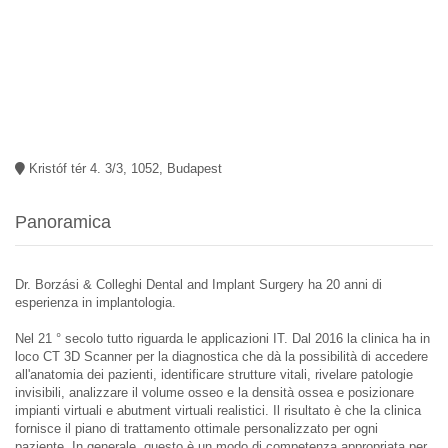
Kristóf tér 4. 3/3, 1052, Budapest
Panoramica
Dr. Borzási & Colleghi Dental and Implant Surgery ha 20 anni di
esperienza in implantologia.
Nel 21 ° secolo tutto riguarda le applicazioni IT. Dal 2016 la clinica ha in
loco CT 3D Scanner per la diagnostica che dà la possibilità di accedere
all'anatomia dei pazienti, identificare strutture vitali, rivelare patologie
invisibili, analizzare il volume osseo e la densità ossea e posizionare
impianti virtuali e abutment virtuali realistici. Il risultato è che la clinica
fornisce il piano di trattamento ottimale personalizzato per ogni
paziente. In generale, questo è un modo di competenza appropriata per