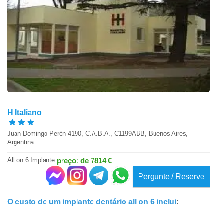
H Italiano
Juan Domingo Perón 4190, C.A.B.A., C1199ABB, Buenos Aires,
Argentina
All on 6 Implante
preço: de 7814 €
Pergunte / Reserve
O custo de um implante dentário all on 6 inclui
: