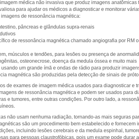
 imagem médica não invasiva que produz imagens anatômicas tr
aliosa para ajudar os médicos a diagnosticar e monitorar vári
a imagens de ressonância magnética:
ntestino, pâncreas e glândulas supra-renais
dutivos
cífico de ressonância magnética chamado angiografia por RM
gem, músculos e tendões, para lesões ou presença de anormalid
ngênitas, osteonecrose, doença da medula óssea e muito mais
 usando um grande ímã e ondas de rádio para produzir imagens
cia magnética são produzidas pela detecção de sinais de prót
pos de exames de imagem médica usados para diagnosticar e tra
 imagens de ressonância magnética e podem ser usados para di
uras e tumores, entre outras condições. Por outro lado, a resso
uíneos.
icas não usam nenhuma radiação, tornando-as mais seguras par
magnéticas são um procedimento bem estabelecido e fornecem 
ções, incluindo lesões cerebrais e da medula espinhal, tumore
as para pessoas claustrofóbicas, pois um exame pode durar até