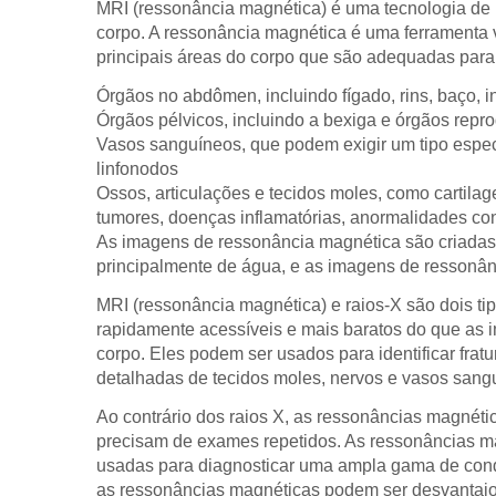
MRI (ressonância magnética) é uma tecnologia de
corpo. A ressonância magnética é uma ferramenta v
principais áreas do corpo que são adequadas par
Órgãos no abdômen, incluindo fígado, rins, baço, i
Órgãos pélvicos, incluindo a bexiga e órgãos repro
Vasos sanguíneos, que podem exigir um tipo espe
linfonodos
Ossos, articulações e tecidos moles, como cartila
tumores, doenças inflamatórias, anormalidades co
As imagens de ressonância magnética são criadas
principalmente de água, e as imagens de ressonân
MRI (ressonância magnética) e raios-X são dois ti
rapidamente acessíveis e mais baratos do que as
corpo. Eles podem ser usados para identificar frat
detalhadas de tecidos moles, nervos e vasos sang
Ao contrário dos raios X, as ressonâncias magnét
precisam de exames repetidos. As ressonâncias 
usadas para diagnosticar uma ampla gama de condi
as ressonâncias magnéticas podem ser desvantajos