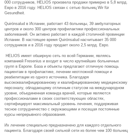
000 сотрудников, HELIOS произвела продажи примерно в 5,8 млрд.
Евро в 2016 году. HELIOS связан с сетью больниц Wir für
Gesundheit.
Quirónsalud в Испании, работает 43 больницы, 39 амбулаторных
центров и около 300 центров профилактики профессиональных
заболеваний. Он активно работает в каждой столичной провинции
Испании. В настоящее время Quirónsalud насчитывает 35 000
сотрудников и в 2016 году продает около 2,5 млрд. Евро.
HELIOS имеет обширную сеть по всей Германии, являясь
компанией Fresenius и входит в число крупнейших больничных
групп в Европе. База и объекты предлагают отличную помощь
пациентам в профилактике, лечении неотложной помощи и
реабилитации из одного источника. Благодаря
высококвалифицированному и квалифицированному медицинскому
персоналу, обладающему отличным статусом на международном
уровне, объединенная команда врачей, которые являются
профессионалами в своих соответствующих областях,
сертифицирует максимальный уровень лечения, поддерживая
тесное сотрудничество с окружающими и посещая постоянные
курсы непрерывного образования.
Их лечение специально предназначено для каждого отдельного
пациента. Благодаря своей сильной сети из более чем 100 больниц