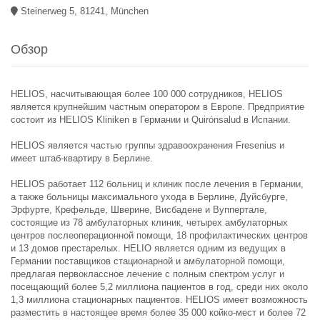
Steinerweg 5, 81241, München
Обзор
HELIOS, насчитывающая более 100 000 сотрудников, HELIOS
является крупнейшим частным оператором в Европе. Предприятие
состоит из HELIOS Kliniken в Германии и Quirónsalud в Испании.
HELIOS является частью группы здравоохранения Fresenius и
имеет штаб-квартиру в Берлине.
HELIOS работает 112 больниц и клиник после лечения в Германии,
а также больницы максимального ухода в Берлине, Дуйсбурге,
Эрфурте, Крефельде, Шверине, Висбадене и Вуппертале,
состоящие из 78 амбулаторных клиник, четырех амбулаторных
центров послеоперационной помощи, 18 профилактических центров
и 13 домов престарелых. HELIO является одним из ведущих в
Германии поставщиков стационарной и амбулаторной помощи,
предлагая первоклассное лечение с полным спектром услуг и
посещающий более 5,2 миллиона пациентов в год, среди них около
1,3 миллиона стационарных пациентов. HELIOS имеет возможность
разместить в настоящее время более 35 000 койко-мест и более 72