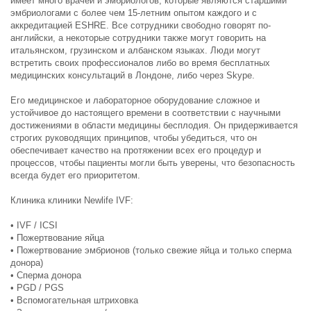
имеет много врачей и эмбриологов, которые являются старшими
эмбриологами с более чем 15-летним опытом каждого и с
аккредитацией ESHRE. Все сотрудники свободно говорят по-
английски, а некоторые сотрудники также могут говорить на
итальянском, грузинском и албанском языках. Люди могут
встретить своих профессионалов либо во время бесплатных
медицинских консультаций в Лондоне, либо через Skype.
Его медицинское и лабораторное оборудование сложное и
устойчивое до настоящего времени в соответствии с научными
достижениями в области медицины бесплодия. Он придерживается
строгих руководящих принципов, чтобы убедиться, что он
обеспечивает качество на протяжении всех его процедур и
процессов, чтобы пациенты могли быть уверены, что безопасность
всегда будет его приоритетом.
Клиника клиники Newlife IVF:
• IVF / ICSI
• Пожертвование яйца
• Пожертвование эмбрионов (только свежие яйца и только сперма
донора)
• Сперма донора
• PGD / PGS
• Вспомогательная штриховка