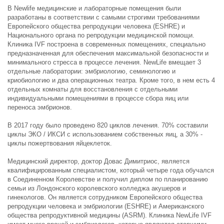
В Newlife медицинские и лабораторные помещения были
разработаны в соответствии с самыми строгими требованиями
Европейского общества репродукции человека (ESHRE) и
Национального органа по репродукции медицинской помощи.
Клиника IVF построена в современных помещениях, специально
предназначенная для обеспечения максимальной безопасности и
минимального стресса в процессе лечения. NewLife вмещает 3
отдельные лаборатории: эмбриологию, семинологию и
криобиологию и два операционных театра. Кроме того, в нем есть 4
отдельных комнаты для восстановления с отдельными
индивидуальными помещениями в процессе сбора яиц или
переноса эмбрионов.
В 2017 году было проведено 820 циклов лечения. 70% составили
циклы ЭКО / ИКСИ с использованием собственных яиц, а 30% -
циклы пожертвования яйцеклеток.
Медицинский директор, доктор Довас Димитриос, является
квалифицированным специалистом, который четыре года обучался
в Соединенном Королевстве и получил диплом по планированию
семьи из Лондонского королевского колледжа акушеров и
гинекологов. Он является сотрудником Европейского общества
репродукции человека и эмбриологии (ESHRE) и Американского
общества репродуктивной медицины (ASRM). Клиника NewLife IVF