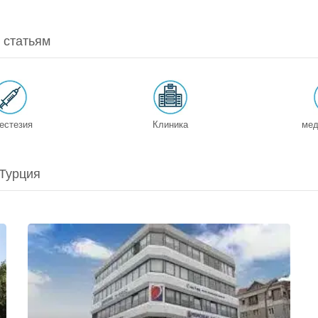
о статьям
естезия
Клиника
мед
 Турция