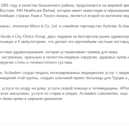
 1991 году в качестве больничного района, продолжается на мировой ар
 Востоке. IHH Healthcare Berhad, которая имеет инвестиции в образован
пнейших странах Азии и Тихого океана, является второй по величине ме
а», японская Mitsui & Co. Ltd. и семейное партнерство Aydınlar. Acıba
Tokuda и City Clinics Group, двух лидеров на болгарском рынке здравоо
льницах и 5 амбулаториях, что делает его крупнейшим частным поставщ
истема здравоохранения, которая устанавливает пример для мира
 экстренную, оральную и челюстно-лицевую хирургию, здоровье зубов и
ирургию стопы и голеностопного сустава.
ния, Acibadem создал модель интегрированных медицинских услуг с мед
реждений этой группы, создает ключевой проект больницы для Турции и 
, услуги по уходу на дому, услуги скорой помощи и телемедицины. APlus
всех масштабах, услуги по стирке и уборке. Acıbadem Laboratories, еще
и банки крови в широком диапазоне.