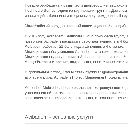
Поездка Акибадема к развитию и прогрессу, начавшаяся в
Healthcare Berhad, одной из крупнейших групп на Дальнем
инвестиций в больницы и медицинские учреждения в 8 кру
Малайзийский государственный инвестиционный фонд «Хазан
В 2016 году Acıbadem Healthcare Group приобрела группу 
позволили Acibadem расширить свою деятельность в 4 бо
Acibadem работает 21 больница и 16 клиник в 4 странах.
Медицинское обслуживание Acibadem - это комплексная с
Медицинские подразделения в Acibadem включают в себя:
Альцгеймера и старение, андрологию, анестезиологию и х
В дополнение к тому, чтобы стать группой здравоохране
для всего мира. Acıbadem Project Management, одно из уч
Acıbadem Mobile Healthcare оказывает экстренную помощь
управлению объектами, включая стационарное питание во 
генетическое тестирование, патологию, стволовые клетки 
Acibadem - основные услуги