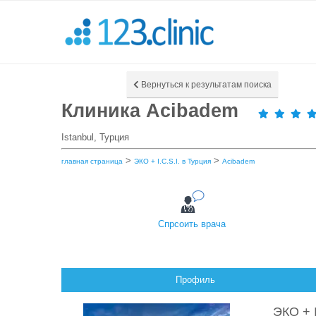
Вернуться к результатам поиска
Клиника Acibadem
Istanbul, Турция
>
>
главная страница
ЭКО + I.C.S.I. в Турция
Acibadem
Спрсоить врача
Профиль
ЭКО + I