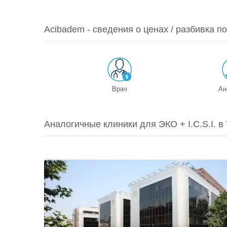
Acibadem - сведения о ценах / разбивка п
Врач
Ан
Аналогичные клиники для ЭКО + I.C.S.I. в