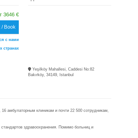
т 3646 €
 / Book
ся с нами
х странах
Yeşilköy Mahallesi, Caddesi No:82
Bakırköy, 34149, Istanbul
, 16 амбулаторным клиникам и почти 22 500 сотрудникам,
I стандартов здравоохранения. Помимо больниц и