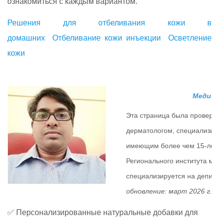
ознакомиться с каждым вариантом.
Решения для отбеливания кожи в
домашних
Отбеливание кожи инъекции
Осветление
кожи
Медици
Эта страница была провер
дерматологом, специализир
имеющим более чем 15-летн
Регионального института ме
специализируется на депигм
обновление: март 2026 г.
✅ Персонализированные натуральные добавки для