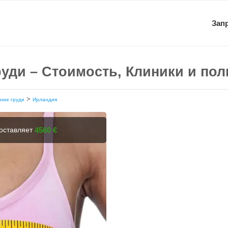
Зап
уди – Стоимость, Клиники и по
>
ние груди
Ирландия
составляет
4560 €