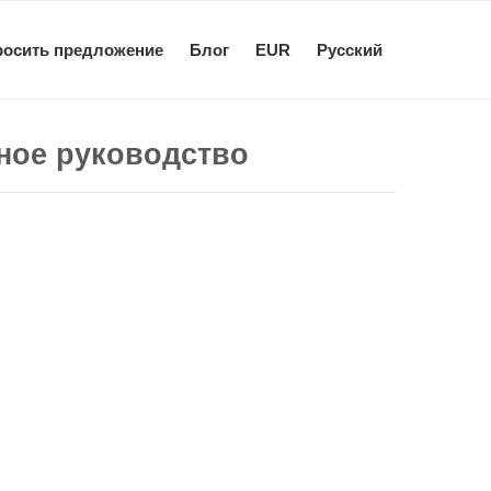
росить предложение
Блог
EUR
Pусский
лное руководство