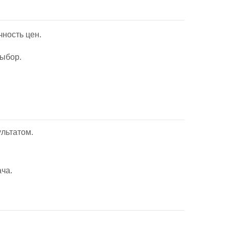
чность цен.
выбор.
льтатом.
ча.