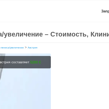
Зап
а/увеличение – Стоимость, Клин
>
 пениса/увеличение
Австрия
встрия составляет
5280 €