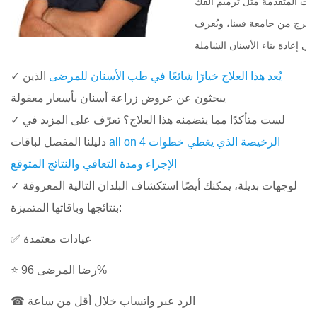
اجات المتقدمة مثل ترميم الفك
تخرج من جامعة فيينا، ويُعرف
يُعد هذا العلاج خيارًا شائعًا في طب الأسنان للمرضى
الذين
✓
يبحثون عن عروض زراعة أسنان بأسعار معقولة
✓ لست متأكدًا مما يتضمنه هذا العلاج؟ تعرّف على المزيد في
all on 4 الرخيصة الذي يغطي خطوات
دليلنا المفصل لباقات
الإجراء ومدة التعافي والنتائج المتوقع
✓ لوجهات بديلة، يمكنك أيضًا استكشاف البلدان التالية المعروفة
بنتائجها وباقاتها المتميزة:
✅ عيادات معتمدة
⭐ رضا المرضى 96%
☎ الرد عبر واتساب خلال أقل من ساعة