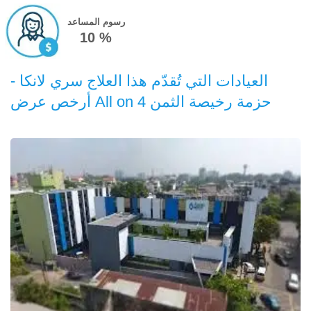
رسوم المساعد
10 %
العيادات التي تُقدّم هذا العلاج سري لانكا -
أرخص عرض All on 4 حزمة رخيصة الثمن