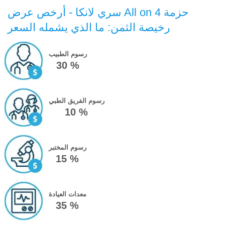
سري لانكا - أرخص عرض All on 4 حزمة
رخيصة الثمن: ما الذي يشمله السعر
رسوم الطبيب
30 %
رسوم الفريق الطبي
10 %
رسوم المختبر
15 %
معدات العيادة
35 %