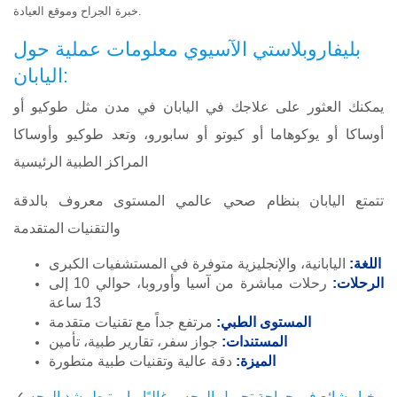
خبرة الجراح وموقع العيادة.
بليفاروبلاستي الآسيوي معلومات عملية حول
:اليابان
يمكنك العثور على علاجك في اليابان في مدن مثل طوكيو أو
أوساكا أو يوكوهاما أو كيوتو أو سابورو، وتعد طوكيو وأوساكا
المراكز الطبية الرئيسية
تتمتع اليابان بنظام صحي عالمي المستوى معروف بالدقة
والتقنيات المتقدمة
اللغة:
اليابانية، والإنجليزية متوفرة في المستشفيات الكبرى
الرحلات:
رحلات مباشرة من آسيا وأوروبا، حوالي 10 إلى
13 ساعة
المستوى الطبي:
مرتفع جداً مع تقنيات متقدمة
المستندات:
جواز سفر، تقارير طبية، تأمين
الميزة:
دقة عالية وتقنيات طبية متطورة
خيار شائع في جراحة تجميل الوجه، وغالبًا ما يرتبط بشد الوجه
✓