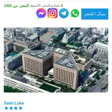
بليفاروبلاستي الآسيوي
السعر: من 1302 €
بسأل / للحجز
Saint Luke